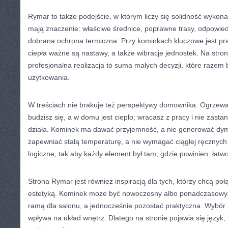
Rymar to także podejście, w którym liczy się solidność wykona
mają znaczenie: właściwe średnice, poprawne trasy, odpowie
dobrana ochrona termiczna. Przy kominkach kluczowe jest pr
ciepła ważne są nastawy, a także wibracje jednostek. Na stro
profesjonalna realizacja to suma małych decyzji, które raze
użytkowania.
W treściach nie brakuje też perspektywy domownika. Ogrzewan
budzisz się, a w domu jest ciepło; wracasz z pracy i nie zastan
działa. Kominek ma dawać przyjemność, a nie generować dy
zapewniać stałą temperaturę, a nie wymagać ciągłej ręcznych 
logiczne, tak aby każdy element był tam, gdzie powinien: łatw
Strona Rymar jest również inspiracją dla tych, którzy chcą p
estetyką. Kominek może być nowoczesny albo ponadczasowy. 
ramą dla salonu, a jednocześnie pozostać praktyczna. Wybór ur
wpływa na układ wnętrz. Dlatego na stronie pojawia się język,