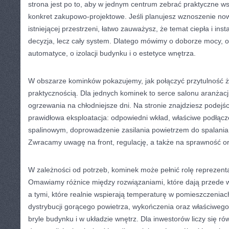
strona jest po to, aby w jednym centrum zebrać praktyczne ws
konkret zakupowo-projektowe. Jeśli planujesz wznoszenie no
istniejącej przestrzeni, łatwo zauważysz, że temat ciepła i insta
decyzja, lecz cały system. Dlatego mówimy o doborze mocy, 
automatyce, o izolacji budynku i o estetyce wnętrza.
W obszarze kominków pokazujemy, jak połączyć przytulność 
praktycznością. Dla jednych kominek to serce salonu aranżacji
ogrzewania na chłodniejsze dni. Na stronie znajdziesz podejście
prawidłowa eksploatacja: odpowiedni wkład, właściwe podłąc
spalinowym, doprowadzenie zasilania powietrzem do spalania 
Zwracamy uwagę na front, regulację, a także na sprawność or
W zależności od potrzeb, kominek może pełnić rolę reprezent
Omawiamy różnice między rozwiązaniami, które dają przede w
a tymi, które realnie wspierają temperaturę w pomieszczeniach
dystrybucji gorącego powietrza, wykończenia oraz właściwego 
bryle budynku i w układzie wnętrz. Dla inwestorów liczy się rów