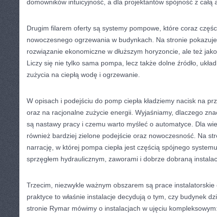
domowników intuicyjność, a dla projektantów spójność z całą 
Drugim filarem oferty są systemy pompowe, które coraz części
nowoczesnego ogrzewania w budynkach. Na stronie pokazujem
rozwiązanie ekonomiczne w dłuższym horyzoncie, ale też jako u
Liczy się nie tylko sama pompa, lecz także dolne źródło, układ
zużycia na ciepłą wodę i ogrzewanie.
W opisach i podejściu do pomp ciepła kładziemy nacisk na p
oraz na racjonalne zużycie energii. Wyjaśniamy, dlaczego zn
są nastawy pracy i czemu warto myśleć o automatyce. Dla wiel
również bardziej zielone podejście oraz nowoczesność. Na str
narrację, w której pompa ciepła jest częścią spójnego system
sprzęgłem hydraulicznym, zaworami i dobrze dobraną instala
Trzecim, niezwykle ważnym obszarem są prace instalatorskie
praktyce to właśnie instalacje decydują o tym, czy budynek d
stronie Rymar mówimy o instalacjach w ujęciu kompleksowym: