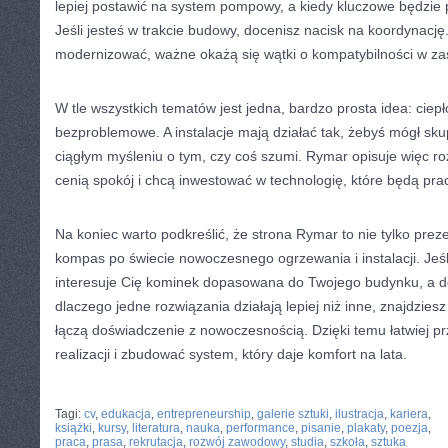
lepiej postawić na system pompowy, a kiedy kluczowe będzi
Jeśli jesteś w trakcie budowy, docenisz nacisk na koordynację.
modernizować, ważne okażą się wątki o kompatybilności w z
W tle wszystkich tematów jest jedna, bardzo prosta idea: cie
bezproblemowe. A instalacje mają działać tak, żebyś mógł skup
ciągłym myśleniu o tym, czy coś szumi. Rymar opisuje więc roz
cenią spokój i chcą inwestować w technologię, które będą pr
Na koniec warto podkreślić, że strona Rymar to nie tylko prezen
kompas po świecie nowoczesnego ogrzewania i instalacji. Jeśli
interesuje Cię kominek dopasowana do Twojego budynku, a d
dlaczego jedne rozwiązania działają lepiej niż inne, znajdziesz 
łączą doświadczenie z nowoczesnością. Dzięki temu łatwiej p
realizacji i zbudować system, który daje komfort na lata.
CATEGORIES:
TURYSTYKA, PODRÓŻE
Tagi:
cv
,
edukacja
,
entrepreneurship
,
galerie sztuki
,
ilustracja
,
kariera
,
książki
,
kursy
,
literatura
,
nauka
,
performance
,
pisanie
,
plakaty
,
poezja
,
praca
,
prasa
,
rekrutacja
,
rozwój zawodowy
,
studia
,
szkoła
,
sztuka