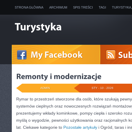
STRONA GŁÓWNA
ARCHIWUM
SPIS TREŚCI
TAGI
TURYSTYKA
ADMIN
STY - 10 - 2026
Rymar to przestrzeń stworzone dla osób, które szukają pewn
systemów cieplnych oraz nowoczesnych rozwiązań montażowy
prezentujemy wkłady kominkowe, pompy ciepła i szeroko rozu
myślą o wygodzie, pewności użytkowania oraz racjonalnych k
lat. Ciekawe kategorie to
Pozostałe artykuły
i Ogród, taras i i