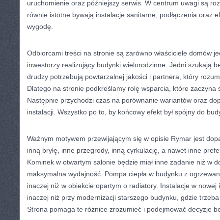
uruchomienie oraz późniejszy serwis. W centrum uwagi są roz
równie istotne bywają instalacje sanitarne, podłączenia oraz 
wygodę.
Odbiorcami treści na stronie są zarówno właściciele domów je
inwestorzy realizujący budynki wielorodzinne. Jedni szukają
drudzy potrzebują powtarzalnej jakości i partnera, który ro
Dlatego na stronie podkreślamy rolę wsparcia, które zaczyna 
Następnie przychodzi czas na porównanie wariantów oraz dop
instalacji. Wszystko po to, by końcowy efekt był spójny do bu
Ważnym motywem przewijającym się w opisie Rymar jest do
inną bryłę, inne przegrody, inną cyrkulację, a nawet inne pre
Kominek w otwartym salonie będzie miał inne zadanie niż w do
maksymalna wydajność. Pompa ciepła w budynku z ogrzewa
inaczej niż w obiekcie opartym o radiatory. Instalacje w nowej i
inaczej niż przy modernizacji starszego budynku, gdzie trzeba 
Strona pomaga te różnice zrozumieć i podejmować decyzje be