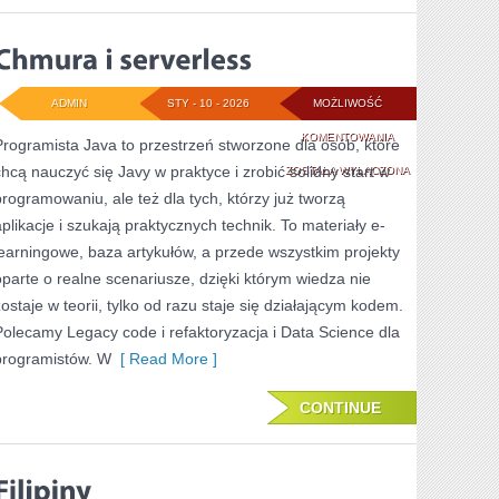
ADMIN
STY - 10 - 2026
MOŻLIWOŚĆ
CHMURA
KOMENTOWANIA
Programista Java to przestrzeń stworzone dla osób, które
chcą nauczyć się Javy w praktyce i zrobić solidny start w
I
ZOSTAŁA WYŁĄCZONA
programowaniu, ale też dla tych, którzy już tworzą
SERVERLESS
aplikacje i szukają praktycznych technik. To materiały e-
learningowe, baza artykułów, a przede wszystkim projekty
oparte o realne scenariusze, dzięki którym wiedza nie
zostaje w teorii, tylko od razu staje się działającym kodem.
Polecamy Legacy code i refaktoryzacja i Data Science dla
programistów. W
[ Read More ]
CONTINUE