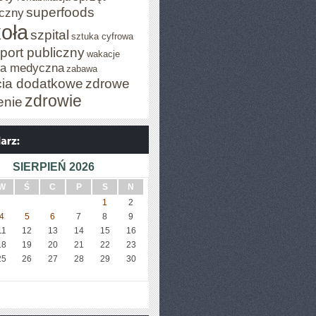
superfoods
czny
oła
szpital
sztuka cyfrowa
port publiczny
wakacje
za medyczna
zabawa
cia dodatkowe
zdrowe
zdrowie
enie
SIERPIEŃ 2026
W
Ś
C
P
S
N
1
2
4
5
6
7
8
9
11
12
13
14
15
16
18
19
20
21
22
23
25
26
27
28
29
30