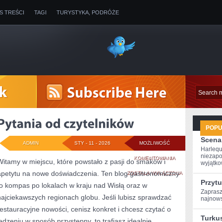
IS TREŚCI
TAGI
TURYSTYKA, PODRÓŻE
POP
Scena
ADMIN
STY - 11 - 2026
MOŻLIWOŚĆ
Harlequ
niezapo
PYTANIA
KOMENTOWANIA
Witamy w miejscu, które powstało z pasji do smaków i
wyjątkow
apetytu na nowe doświadczenia. Ten blog gastronomiczny
OD
ZOSTAŁA WYŁĄCZONA
Przytu
to kompas po lokalach w kraju nad Wisłą oraz w
CZYTELNIKÓW
Zaprasz
najciekawszych regionach globu. Jeśli lubisz sprawdzać
najnows
restauracyjne nowości, cenisz konkret i chcesz czytać o
Turkus
jedzeniu w sposób przystępny, to trafiasz idealnie.