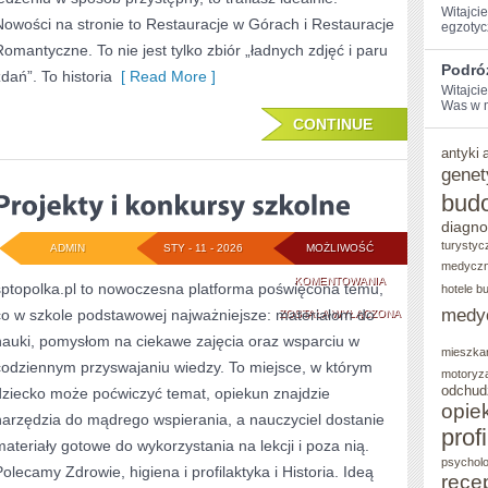
Witajci
Nowości na stronie to Restauracje w Górach i Restauracje
egzotycz
Romantyczne. To nie jest tylko zbiór „ładnych zdjęć i paru
Podró
zdań”. To historia
[ Read More ]
Witajci
Was w m
CONTINUE
antyki
genet
bud
diagno
turystyc
ADMIN
STY - 11 - 2026
MOŻLIWOŚĆ
medycz
PROJEKTY
KOMENTOWANIA
sptopolka.pl to nowoczesna platforma poświęcona temu,
hotele b
medy
co w szkole podstawowej najważniejsze: materiałom do
I
ZOSTAŁA WYŁĄCZONA
nauki, pomysłom na ciekawe zajęcia oraz wsparciu w
KONKURSY
mieszka
codziennym przyswajaniu wiedzy. To miejsce, w którym
motoryz
SZKOLNE
odchud
dziecko może poćwiczyć temat, opiekun znajdzie
opie
narzędzia do mądrego wspierania, a nauczyciel dostanie
prof
materiały gotowe do wykorzystania na lekcji i poza nią.
psycholo
Polecamy Zdrowie, higiena i profilaktyka i Historia. Ideą
rece