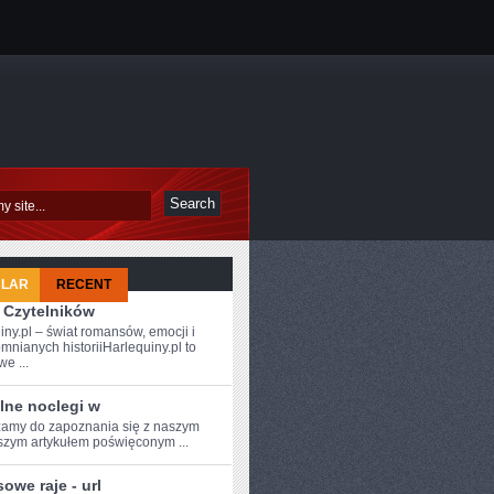
ULAR
RECENT
 Czytelników
iny.pl – świat romansów, emocji i
mnianych historiiHarlequiny.pl to
e ...
lne noclegi w
amy do zapoznania się z‍ naszym
zym artykułem ⁣poświęconym ...
owe raje - url