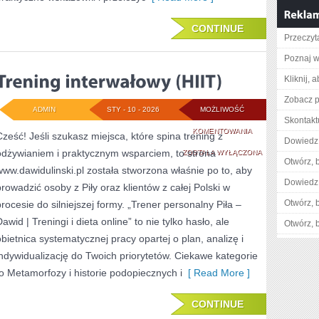
CONTINUE
Przeczyt
Poznaj w
Kliknij, 
Zobacz p
ADMIN
STY - 10 - 2026
MOŻLIWOŚĆ
Skontaktu
TRENING
KOMENTOWANIA
Cześć! Jeśli szukasz miejsca, które spina trening z
Dowiedz 
odżywianiem i praktycznym wsparciem, to strona
INTERWAŁOWY
ZOSTAŁA WYŁĄCZONA
Otwórz, 
www.dawidulinski.pl została stworzona właśnie po to, aby
(HIIT)
Dowiedz 
prowadzić osoby z Piły oraz klientów z całej Polski w
Otwórz, 
procesie do silniejszej formy. „Trener personalny Piła –
awid | Treningi i dieta online” to nie tylko hasło, ale
Otwórz, 
obietnica systematycznej pracy opartej o plan, analizę i
indywidualizację do Twoich priorytetów. Ciekawe kategorie
to Metamorfozy i historie podopiecznych i
[ Read More ]
CONTINUE