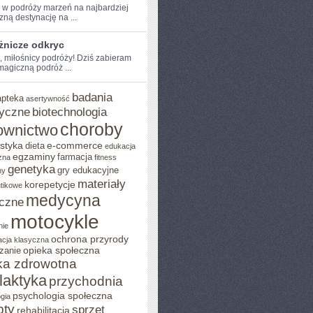
e w ‍podróży marzeń na najbardziej
ną destynację na⁣ ...
żnicze odkryc
e, miłośnicy podróży! Dziś zabieram
agiczną podróż ...
badania
apteka
asertywność
yczne
biotechnologia
choroby
ownictwo
styka
e-commerce
dieta
edukacja
egzaminy
farmacja
zna
fitness
genetyka
gry edukacyjne
ny
materiały
korepetycje
utikowe
medycyna
czne
motocykle
nie
ochrona przyrody
acja klasyczna
opieka społeczna
zanie
ka zdrowotna
ilaktyka
przychodnia
psychologia społeczna
gia
pty
sprzęt
rehabilitacja