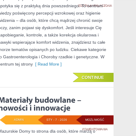
spotyka się z praktyką dnia powszedniego. To centrum
ZOSTAŁA WYŁĄCZONA
wiedzy poświęcony percepcji wzrokowej oraz higienie
widzenia – dla osób, które chcą mądrzej chronić swoje
oczy, zanim pojawi się dyskomfort. Jeśli interesuje Cię
zapobieganie, kontrole, a także korekcja okularowa i
nawyki wspierające komfort widzenia, znajdziesz tu całe
morze tematów opisanych po ludzku. Ciekawe kategorie
to Gastroenterologia i Choroby rzadkie i genetyczne. W
centrum tej strony
[ Read More ]
CONTINUE
ADMIN
STY - 7 - 2026
MOŻLIWOŚĆ
MATERIAŁY
KOMENTOWANIA
Mazurskie Domy to strona dla osób, które marzą o