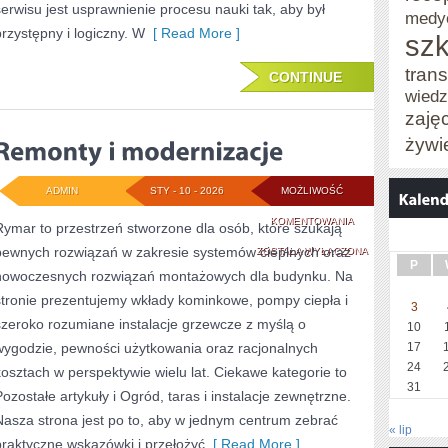
serwisu jest usprawnienie procesu nauki tak, aby był
medy
przystępny i logiczny. W
[ Read More ]
szk
trans
CONTINUE
wied
zaję
żywi
ADMIN
STY - 10 - 2026
MOŻLIWOŚĆ
REMONTY
KOMENTOWANIA
Rymar to przestrzeń stworzone dla osób, które szukają
pewnych rozwiązań w zakresie systemów cieplnych oraz
I
ZOSTAŁA WYŁĄCZONA
P
nowoczesnych rozwiązań montażowych dla budynku. Na
MODERNIZACJE
stronie prezentujemy wkłady kominkowe, pompy ciepła i
3
szeroko rozumiane instalacje grzewcze z myślą o
10
wygodzie, pewności użytkowania oraz racjonalnych
17
24
kosztach w perspektywie wielu lat. Ciekawe kategorie to
31
Pozostałe artykuły i Ogród, taras i instalacje zewnętrzne.
Nasza strona jest po to, aby w jednym centrum zebrać
« lip
praktyczne wskazówki i przełożyć
[ Read More ]