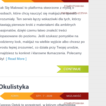
METAMORFOZY
KOMENTOWANIA
Jak Się Malować to platforma stworzone z myślą o
osobach, które chcą nauczyć się makijażu w sposób
ZOSTAŁA WYŁĄCZONA
zrozumiały. Ten serwis łączy wskazówki dla tych, którzy
stawiają pierwsze kroki z materiałami dla ambitnych
pasjonatów, dzięki czemu łatwo znaleźć treści
dopasowane do poziomu. Jeśli szukasz pomysłów na
codzienny look, makijaż na wielkie wyjście albo chcesz po
prostu lepiej zrozumieć, co działa przy Twojej urodzie,
znajdziesz tu konkret i klarowne tłumaczenia. Polecamy
tyl
[ Read More ]
CONTINUE
ADMIN
STY - 7 - 2026
MOŻLIWOŚĆ
OKULISTYKA
KOMENTOWANIA
Express Optyk to przestrzeń, w którym oftalmologia