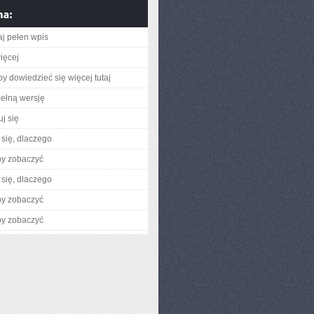
aj pełen wpis
ięcej
aby dowiedzieć się więcej tutaj
ełną wersję
j się
się, dlaczego
by zobaczyć
się, dlaczego
by zobaczyć
by zobaczyć