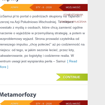
ADMIN
STY - 8 - 2026
MOŻLIWOŚĆ
FILIPINY
KOMENTOWANIA
KoSamui.pl to portal o podróżach skupiony na Tajlandii i
szerzej na Azji Południowo-Wschodniej. To miejsce
ZOSTAŁA WYŁĄCZONA
powstało z myślą o osobach, które chcą zamienić ogólne
marzenie o wyjeździe w przemyślaną strategię, a potem w
bezproblemowy wyjazd. Strona prowadzi czytelnika od
pierwszego impulsu „chcę polecieć” aż po codzienność na
miejscu: od tego, w jakim sezonie lecieć, przez loty,
zakwaterowanie, po logistykę i codzienne realia. W
centrum uwagi jest wyspiarska perła – Samui
[ Read
More ]
CONTINUE
ADMIN
STY - 8 - 2026
MOŻLIWOŚĆ