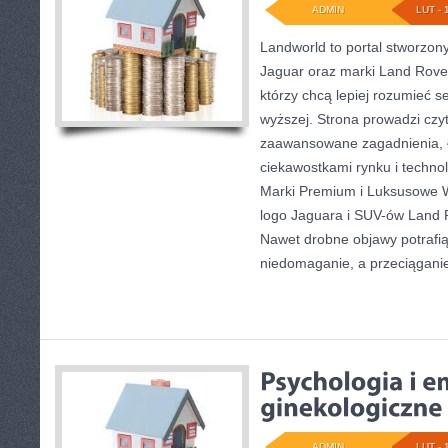
ADMIN
LUT - 
Landworld to portal stworzon
Jaguar oraz marki Land Rover.
którzy chcą lepiej rozumieć 
wyższej. Strona prowadzi czy
zaawansowane zagadnienia, ł
ciekawostkami rynku i technol
Marki Premium i Luksusowe 
logo Jaguara i SUV-ów Land R
Nawet drobne objawy potrafi
niedomaganie, a przeciągani
ADMIN
LUT - 