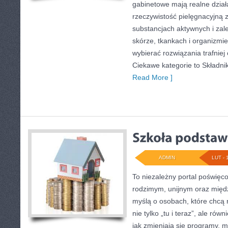
gabinetowe mają realne działa
rzeczywistość pielęgnacyjną 
substancjach aktywnych i za
skórze, tkankach i organizmie
wybierać rozwiązania trafniej 
Ciekawe kategorie to Składnik
Read More ]
ADMIN
LUT - 
To niezależny portal poświęco
rodzimym, unijnym oraz mię
myślą o osobach, które chcą r
nie tylko „tu i teraz”, ale ró
jak zmieniają się programy, me