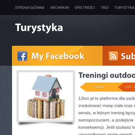
STRONA GŁÓWNA
ARCHIWUM
SPIS TREŚCI
TAGI
TURYSTYKA
ADMIN
LUT - 
12ton.pl to platforma dla osó
zredukować masę ciała oraz w
serwis, w którym trening łącz
samopoczuciem, a podejście d
konsekwencji. Jeśli szukasz 
uporządkować swoje nawyki, t