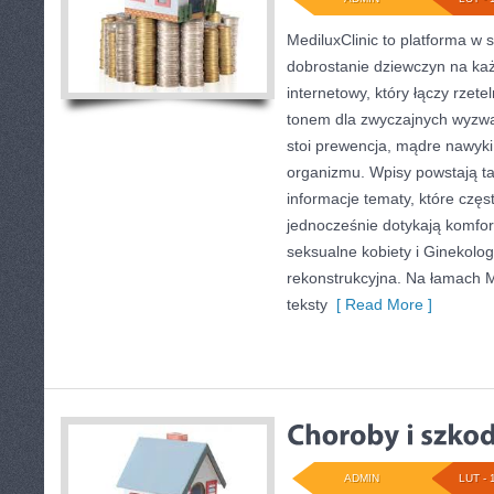
MediluxClinic to platforma w 
dobrostanie dziewczyn na każ
internetowy, który łączy rzet
tonem dla zwyczajnych wyzwa
stoi prewencja, mądre nawyk
organizmu. Wpisy powstają t
informacje tematy, które częs
jednocześnie dotykają komfor
seksualne kobiety i Ginekolog
rekonstrukcyjna. Na łamach Me
teksty
[ Read More ]
ADMIN
LUT - 