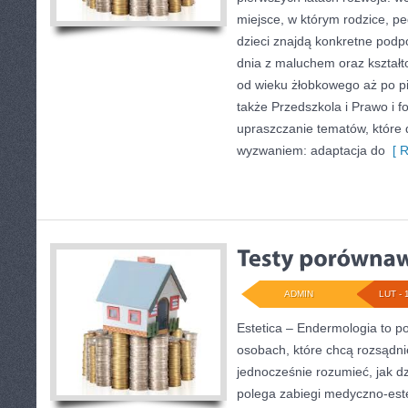
miejsce, w którym rodzice, p
dzieci znajdą konkretne podp
dnia z maluchem oraz kształt
od wieku żłobkowego aż po pi
także Przedszkola i Prawo i f
upraszczanie tematów, które d
wyzwaniem: adaptacja do
[ R
ADMIN
LUT - 
Estetica – Endermologia to po
osobach, które chcą rozsądni
jednocześnie rozumieć, jak d
polega zabiegi medyczno-este