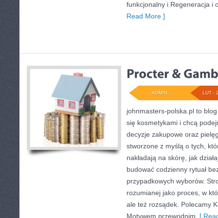
funkcjonalny i Regeneracja i
Read More ]
ADMIN
LUT - 
johnmasters-polska.pl to blog 
się kosmetykami i chcą pode
decyzje zakupowe oraz pielęg
stworzone z myślą o tych, któ
nakładają na skórę, jak dział
budować codzienny rytuał be
przypadkowych wyborów. Stron
rozumianej jako proces, w któ
ale też rozsądek. Polecamy K
Motywem przewodnim
[ Read