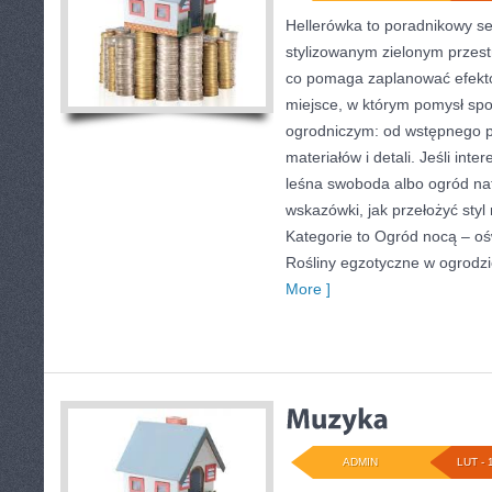
Hellerówka to poradnikowy s
stylizowanym zielonym przes
co pomaga zaplanować efekt
miejsce, w którym pomysł spo
ogrodniczym: od wstępnego p
materiałów i detali. Jeśli inte
leśna swoboda albo ogród natu
wskazówki, jak przełożyć styl
Kategorie to Ogród nocą – ośw
Rośliny egzotyczne w ogrodz
More ]
ADMIN
LUT - 