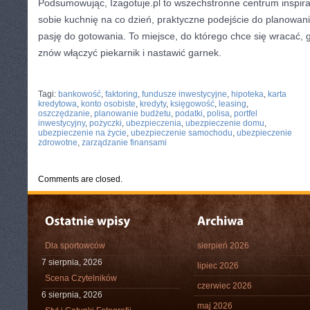
Podsumowując, Izagotuje.pl to wszechstronne centrum inspiracj
sobie kuchnię na co dzień, praktyczne podejście do planowan
pasję do gotowania. To miejsce, do którego chce się wracać, 
znów włączyć piekarnik i nastawić garnek.
CATEGORIES:
TURYSTYKA, PODRÓŻE
Tagi:
bankowość
,
faktoring
,
fundusze inwestycyjne
,
hipoteka
,
karta
kredytowa
,
konto osobiste
,
kredyty
,
księgowość
,
leasing
,
oszczędzanie
,
planowanie budżetu
,
podatki
,
polisa
,
portfel
inwestycyjny
,
pożyczki
,
ubezpieczenia
,
ubezpieczenie domu
,
ubezpieczenie na życie
,
ubezpieczenie samochodu
,
ubezpieczenie
zdrowotne
,
zarządzanie finansami
Comments are closed.
Dla sportowców
sierpień 2026
7 sierpnia, 2026
lipiec 2026
Scena Czytelników
czerwiec 2026
6 sierpnia, 2026
maj 2026