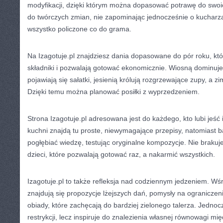
modyfikacji, dzięki którym można dopasować potrawę do swoi
do twórczych zmian, nie zapominając jednocześnie o kucharza
wszystko policzone co do grama.
Na Izagotuje.pl znajdziesz dania dopasowane do pór roku, kt
składniki i pozwalają gotować ekonomicznie. Wiosną dominuje
pojawiają się sałatki, jesienią królują rozgrzewające zupy, a z
Dzięki temu można planować posiłki z wyprzedzeniem.
Strona Izagotuje.pl adresowana jest do każdego, kto lubi jeść
kuchni znajdą tu proste, niewymagające przepisy, natomiast
pogłębiać wiedzę, testując oryginalne kompozycje. Nie brakuj
dzieci, które pozwalają gotować raz, a nakarmić wszystkich.
Izagotuje.pl to także refleksja nad codziennym jedzeniem. Wśr
znajdują się propozycje lżejszych dań, pomysły na ograniczen
obiady, które zachęcają do bardziej zielonego talerza. Jednoc
restrykcji, lecz inspiruje do znalezienia własnej równowagi m