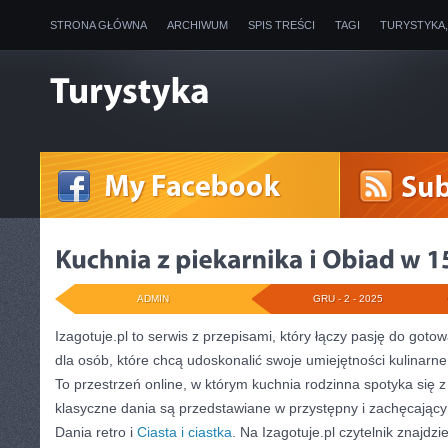
STRONA GŁÓWNA
ARCHIWUM
SPIS TREŚCI
TAGI
TURYSTYKA
ADMIN
GRU - 2 - 2025
Izagotuje.pl to serwis z przepisami, który łączy pasję do goto
dla osób, które chcą udoskonalić swoje umiejętności kulinarne
To przestrzeń online, w którym kuchnia rodzinna spotyka się z 
klasyczne dania są przedstawiane w przystępny i zachęcający
Dania retro i
Ciasta i ciastka
. Na Izagotuje.pl czytelnik znajdz