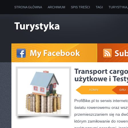
STRONA GŁÓWNA
ARCHIWUM
SPIS TREŚCI
TAGI
TURYSTYKA
ADMIN
GRU - 
ProfiBike.pl to serwis intern
światu rowerowemu oraz wszy
przemieszczaniem się na dwó
którym zamiłowanie do roweró