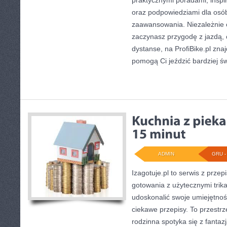
praktycznymi poradami, inspir
oraz podpowiedziami dla osó
zaawansowania. Niezależnie o
zaczynasz przygodę z jazdą, 
dystanse, na ProfiBike.pl znaj
pomogą Ci jeździć bardziej ś
ADMIN
GRU - 
Izagotuje.pl to serwis z przep
gotowania z użytecznymi trika
udoskonalić swoje umiejętnośc
ciekawe przepisy. To przestrz
rodzinna spotyka się z fantazj