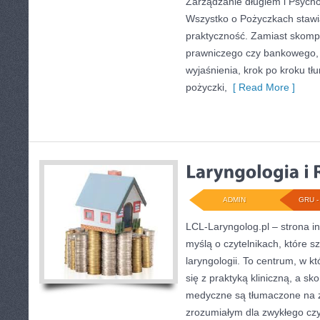
Zarządzanie długiem i Psycho
Wszystko o Pożyczkach stawia
praktyczność. Zamiast skomp
prawniczego czy bankowego, 
wyjaśnienia, krok po kroku tł
pożyczki,
[ Read More ]
ADMIN
GRU - 
LCL-Laryngolog.pl – strona i
myślą o czytelnikach, które 
laryngologii. To centrum, w k
się z praktyką kliniczną, a s
medyczne są tłumaczone na z
zrozumiałym dla zwykłego czy