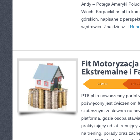
Andy – Potęga Ameryki Połudn
Włoch. KarpackiLas.pl to ko
górskich, napisane z perspe
wędrowca. Znajdziesz
[ Read
ADMIN
LIS - 
PT6.pl to nowoczesny portal w 
poświęcony jest ćwiczeniom 
skutecznym zestawom ruchow
platforma, gdzie osoba stawia
praktykujący od lat trenując
na trening, porady oraz zac