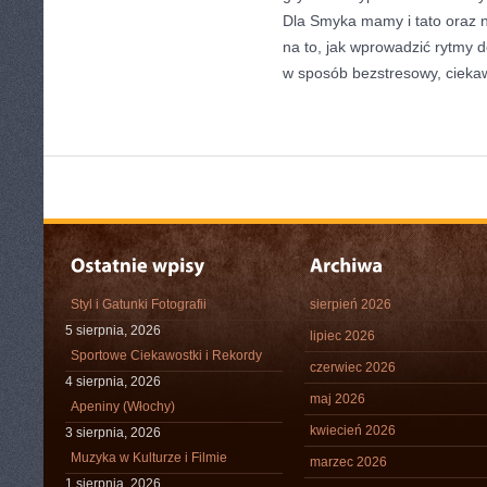
Dla Smyka mamy i tato oraz 
na to, jak wprowadzić rytmy 
w sposób bezstresowy, ciekaw
Styl i Gatunki Fotografii
sierpień 2026
5 sierpnia, 2026
lipiec 2026
Sportowe Ciekawostki i Rekordy
czerwiec 2026
4 sierpnia, 2026
maj 2026
Apeniny (Włochy)
kwiecień 2026
3 sierpnia, 2026
Muzyka w Kulturze i Filmie
marzec 2026
1 sierpnia, 2026