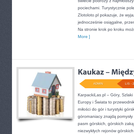
świecie podróży z najmłodszym
pociechami. Turystycznie pole
Zlotoloto.pl pokazuje, że wyj
jednocześnie osiągalne, prze
Na stronie krok po kroku moż
More ]
ADMIN
LIS - 
KarpackiLas.pl – Góry, Szlaki
Europy i Świata to przewodnik
miłości do gór i turystyki górs
góromaniacy znajdą pomysły 
pasm górskich, górskich zak
niezwykłych rejonów górskich