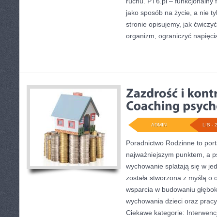
ruchu. PT6.pl – funkcjonalny f
jako sposób na życie, a nie t
stronie opisujemy, jak ćwicz
organizm, ograniczyć napięci
ADMIN
LIS - 
Poradnictwo Rodzinne to porta
najważniejszym punktem, a psy
wychowanie splatają się w je
została stworzona z myślą o 
wsparcia w budowaniu głębok
wychowania dzieci oraz prac
Ciekawe kategorie: Interwenc