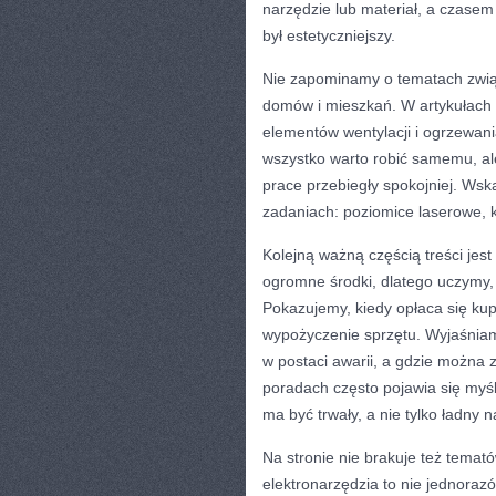
narzędzie lub materiał, a czasem 
był estetyczniejszy.
Nie zapominamy o tematach związ
domów i mieszkań. W artykułach p
elementów wentylacji i ogrzewan
wszystko warto robić samemu, ale
prace przebiegły spokojniej. Wsk
zadaniach: poziomice laserowe, kl
Kolejną ważną częścią treści je
ogromne środki, dlatego uczymy,
Pokazujemy, kiedy opłaca się kup
wypożyczenie sprzętu. Wyjaśniamy
w postaci awarii, a gdzie można 
poradach często pojawia się myśl
ma być trwały, a nie tylko ładny n
Na stronie nie brakuje też temató
elektronarzędzia to nie jednorazów