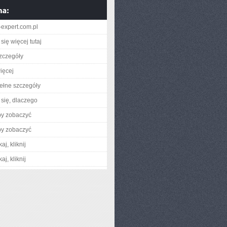
expert.com.pl
się więcej tutaj
zczegóły
ięcej
ełne szczegóły
się, dlaczego
by zobaczyć
by zobaczyć
aj, kliknij
aj, kliknij