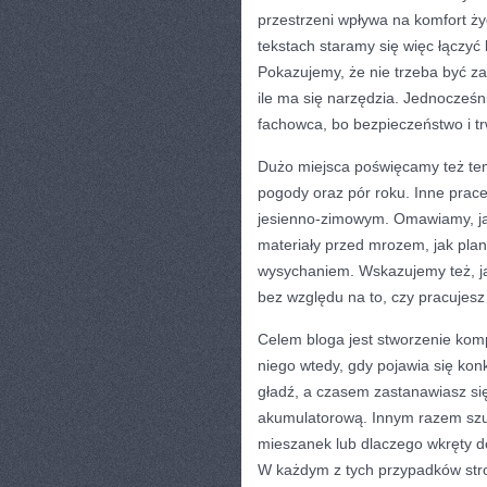
przestrzeni wpływa na komfort ży
tekstach staramy się więc łączyć
Pokazujemy, że nie trzeba być 
ile ma się narzędzia. Jednocześn
fachowca, bo bezpieczeństwo i tr
Dużo miejsca poświęcamy też t
pogody oraz pór roku. Inne prace 
jesienno-zimowym. Omawiamy, jak
materiały przed mrozem, jak plan
wysychaniem. Wskazujemy też, ja
bez względu na to, czy pracujesz 
Celem bloga jest stworzenie kom
niego wtedy, gdy pojawia się kon
gładź, a czasem zastanawiasz się,
akumulatorową. Innym razem szuk
mieszanek lub dlaczego wkręty 
W każdym z tych przypadków stro