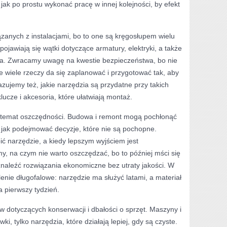
jak po prostu wykonać pracę w innej kolejności, by efekt
anych z instalacjami, bo to one są kręgosłupem wielu
ojawiają się wątki dotyczące armatury, elektryki, a także
ia. Zwracamy uwagę na kwestie bezpieczeństwa, bo nie
 wiele rzeczy da się zaplanować i przygotować tak, aby
azujemy też, jakie narzędzia są przydatne przy takich
ucze i akcesoria, które ułatwiają montaż.
st temat oszczędności. Budowa i remont mogą pochłonąć
 jak podejmować decyzje, które nie są pochopne.
ić narzędzie, a kiedy lepszym wyjściem jest
, na czym nie warto oszczędzać, bo to później mści się
znaleźć rozwiązania ekonomiczne bez utraty jakości. W
enie długofalowe: narzędzie ma służyć latami, a materiał
a pierwszy tydzień.
w dotyczących konserwacji i dbałości o sprzęt. Maszyny i
ki, tylko narzędzia, które działają lepiej, gdy są czyste.