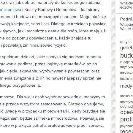
kę oraz jak dobrać materiały do konkretnego zadania.
Witajci
egzotycz
ończeniowe
i Koszty Budowy i Remontów. Idea strony
: remont i budowa nie muszą być chaosem. Mogą stać się
Podró
woją kolejność, sens i cel. Dlatego w treściach pojawiają
Witajci
Was w m
jących, jak i techniczne detale dla osób, które mają już
eżnie od poziomu doświadczenia, każdy znajdzie tu
antyki
e i pozwalają zminimalizować ryzyko.
genet
bud
 spektrum działań, jakie spotyka się podczas remontu
diagno
towania podłoża, przez logistykę materiałów, aż po
turystyc
jak cięcie, skuwanie, wyrównywanie powierzchni oraz
medycz
adnienia związane z BHP, bo nawet najlepszy sprzęt nie
hotele b
dniego przygotowania.
medy
mieszka
t maszyn. Dla wielu osób wybór odpowiedniej maszyny to
motoryz
, ale przede wszystkim zastosowania. Dlatego opisujemy,
odchud
cić uwagę w przypadku młotowiertarki, kiedy przydaje się
opie
prof
wiązaniem będzie szlifierka mimośrodowa. Pojawiają się
tóre w praktyce potrafią uratować wiele prac i sprawić,
psycholo
rece