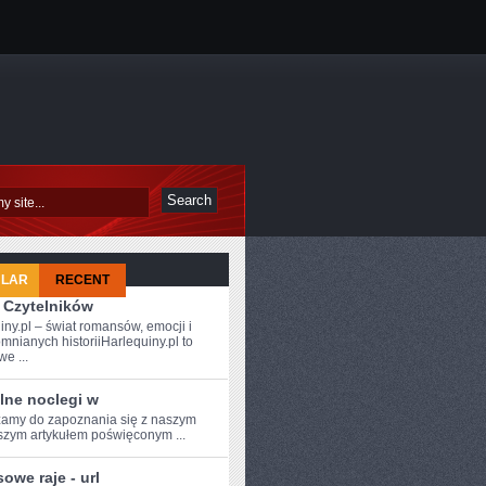
ULAR
RECENT
 Czytelników
iny.pl – świat romansów, emocji i
mnianych historiiHarlequiny.pl to
e ...
lne noclegi w
amy do zapoznania się z‍ naszym
zym artykułem ⁣poświęconym ...
owe raje - url