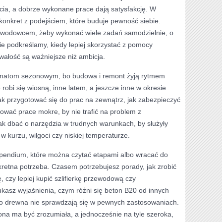
cia, a dobrze wykonane prace dają satysfakcję. W
 konkret z podejściem, które buduje pewność siebie.
zawodowcem, żeby wykonać wiele zadań samodzielnie, o
ie podkreślamy, kiedy lepiej skorzystać z pomocy
wałość są ważniejsze niż ambicja.
ematom sezonowym, bo budowa i remont żyją rytmem
robi się wiosną, inne latem, a jeszcze inne w okresie
 przygotować się do prac na zewnątrz, jak zabezpieczyć
ować prace mokre, by nie trafić na problem z
k dbać o narzędzia w trudnych warunkach, by służyły
w kurzu, wilgoci czy niskiej temperaturze.
pendium, które można czytać etapami albo wracać do
kretna potrzeba. Czasem potrzebujesz porady, jak zrobić
 czy lepiej kupić szlifierkę przewodową czy
asz wyjaśnienia, czym różni się beton B20 od innych
do drewna nie sprawdzają się w pewnych zastosowaniach.
na ma być zrozumiała, a jednocześnie na tyle szeroka,