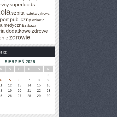
superfoods
czny
oła
szpital
sztuka cyfrowa
port publiczny
wakacje
za medyczna
zabawa
cia dodatkowe
zdrowe
zdrowie
enie
SIERPIEŃ 2026
W
Ś
C
P
S
N
1
2
4
5
6
7
8
9
11
12
13
14
15
16
18
19
20
21
22
23
25
26
27
28
29
30