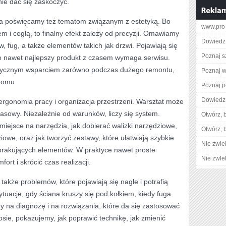
ie dać się zaskoczyć.
ca poświęcamy też tematom związanym z estetyką. Bo
www.pro-
m i cegłą, to finalny efekt zależy od precyzji. Omawiamy
Dowiedz 
, fug, a także elementów takich jak drzwi. Pojawiają się
Poznaj s
o nawet najlepszy produkt z czasem wymaga serwisu.
aktycznym wsparciem zarówno podczas dużego remontu,
Poznaj w
domu.
Poznaj p
Dowiedz 
rgonomia pracy i organizacja przestrzeni. Warsztat może
asowy. Niezależnie od warunków, liczy się system.
Otwórz, 
miejsce na narzędzia, jak dobierać walizki narzędziowe,
Otwórz, 
ziowe, oraz jak tworzyć zestawy, które ułatwiają szybkie
Nie zwlek
brakujących elementów. W praktyce nawet proste
Nie zwlek
ort i skrócić czas realizacji.
także problemów, które pojawiają się nagle i potrafią
sytuacje, gdy ściana kruszy się pod kołkiem, kiedy fuga
 na diagnozę i na rozwiązania, które da się zastosować
osie, pokazujemy, jak poprawić technikę, jak zmienić