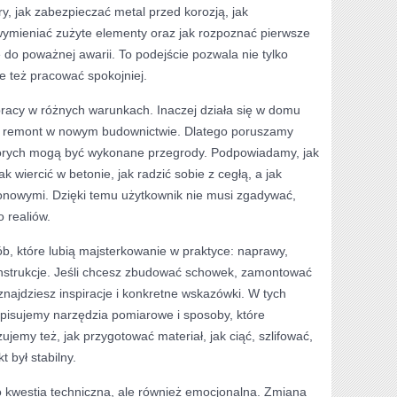
try, jak zabezpieczać metal przed korozją, jak
ymieniać zużyte elementy oraz jak rozpoznać pierwsze
do poważnej awarii. To podejście pozwala nie tylko
e też pracować spokojniej.
pracy w różnych warunkach. Inaczej działa się w domu
a remont w nowym budownictwie. Dlatego poruszamy
których mogą być wykonane przegrody. Podpowiadamy, jak
ak wiercić w betonie, jak radzić sobie z cegłą, a jak
onowymi. Dzięki temu użytkownik nie musi zgadywać,
 realiów.
b, które lubią majsterkowanie w praktyce: naprawy,
onstrukcje. Jeśli chcesz zbudować schowek, zamontować
ajdziesz inspiracje i konkretne wskazówki. W tych
opisujemy narzędzia pomiarowe i sposoby, które
emy też, jak przygotować materiał, jak ciąć, szlifować,
t był stabilny.
ko kwestia techniczna, ale również emocjonalna. Zmiana