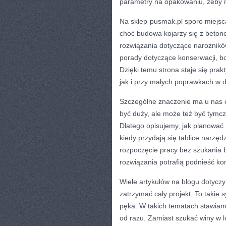
parametry na opakowaniu, żeby n
Na sklep-pusmak.pl sporo miejs
choć budowa kojarzy się z betone
rozwiązania dotyczące narożników
porady dotyczące konserwacji, b
Dzięki temu strona staje się pr
jak i przy małych poprawkach w 
Szczególne znaczenie ma u nas e
być duży, ale może też być tymcz
Dlatego opisujemy, jak planować 
kiedy przydają się tablice narzęd
rozpoczęcie pracy bez szukania 
rozwiązania potrafią podnieść komf
Wiele artykułów na blogu dotyczy 
zatrzymać cały projekt. To takie 
pęka. W takich tematach stawiamy
od razu. Zamiast szukać winy w l