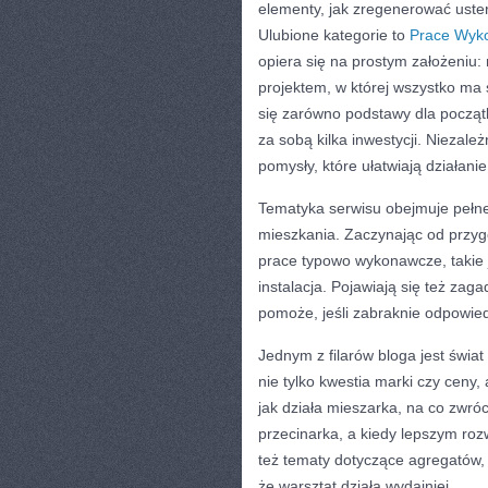
elementy, jak zregenerować uster
Ulubione kategorie to
Prace Wyk
opiera się na prostym założeniu
projektem, w której wszystko ma s
się zarówno podstawy dla początku
za sobą kilka inwestycji. Niezal
pomysły, które ułatwiają działani
Tematyka serwisu obejmuje pełne
mieszkania. Zaczynając od przygo
prace typowo wykonawcze, takie 
instalacja. Pojawiają się też zag
pomoże, jeśli zabraknie odpowie
Jednym z filarów bloga jest świa
nie tylko kwestia marki czy ceny
jak działa mieszarka, na co zwró
przecinarka, a kiedy lepszym roz
też tematy dotyczące agregatów, k
że warsztat działa wydajniej.