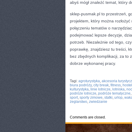
abyś mógł znaleźć temat, który do
sklep-pusmak.pl to przestrzeń, g
projektem, który można rozłożyć n
połączeniu tematów o narzędzia
podejmować lepsze decyzje, dział
potrzeb. Niezależnie od tego, cz
poprawkę, znajdziesz tu treści, k
bez zbędnych komplikacji, za to z
dobrze wykonanej pracy.
CATEGORIES:
TURYSTYKA, PODRÓŻE
Tagi:
agroturystyka
,
akcesoria turystyc
biura podróży
,
city break
,
fitness
,
hoste
kulturystyka
,
linie lotnicze
,
lotniska
,
noc
podróże lotnicze
,
podróże tematyczne
sport
,
sporty zimowe
,
statki
,
urlop
,
waka
żeglarstwo
,
zwiedzanie
Comments are closed.