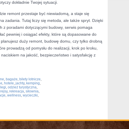
tyczy dokładnie Twojej sytuacji.
dzie remont przestaje być niewiadomą, a staje się
a zadania. Tutaj liczy się metoda, ale także spryt. Dzięki
ch z poradami dotyczącymi budowy, serwis pomaga
ać pewniej i osiągać efekty, które są dopasowane do
y planujesz duży remont, budowę domu, czy tylko drobną
tóre prowadzą od pomysłu do realizacji, krok po kroku,
 naciskiem na jakość, bezpieczeństwo i satysfakcję z
zne
,
bagaże
,
bilety lotnicze
,
le
,
hotele
,
jachty
,
kemping
,
legi
,
odzież turystyczna
,
,
rejsy
,
rekreacja
,
siłownia
,
cje
,
wellness
,
wycieczki
,