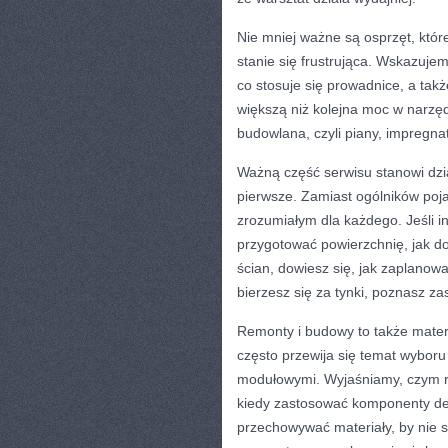
Nie mniej ważne są osprzęt, któr
stanie się frustrująca. Wskazujem
co stosuje się prowadnice, a tak
większą niż kolejna moc w narzę
budowlana, czyli piany, impregna
Ważną część serwisu stanowi dzia
pierwsze. Zamiast ogólników poja
zrozumiałym dla każdego. Jeśli i
przygotować powierzchnię, jak dob
ścian, dowiesz się, jak zaplanowa
bierzesz się za tynki, poznasz z
Remonty i budowy to także materi
często przewija się temat wybor
modułowymi. Wyjaśniamy, czym ró
kiedy zastosować komponenty de
przechowywać materiały, by nie st