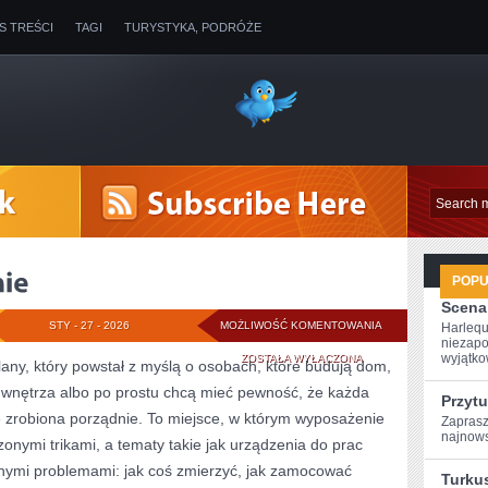
IS TREŚCI
TAGI
TURYSTYKA, PODRÓŻE
POP
Scena
IZOLACJA
STY - 27 - 2026
MOŻLIWOŚĆ KOMENTOWANIA
Harlequ
niezapo
I
wyjątkow
ZOSTAŁA WYŁĄCZONA
any, który powstał z myślą o osobach, które budują dom,
 wnętrza albo po prostu chcą mieć pewność, że każda
OCIEPLENIE
Przytu
zrobiona porządnie. To miejsce, w którym wyposażenie
Zaprasz
najnows
zonymi trikami, a tematy takie jak urządzenia do prac
nymi problemami: jak coś zmierzyć, jak zamocować
Turkus