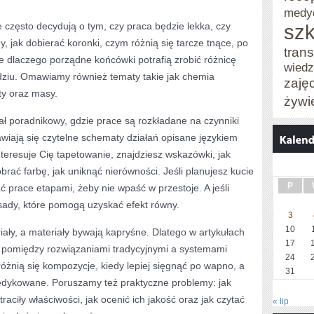
medy
e często decydują o tym, czy praca będzie lekka, czy
szk
y, jak dobierać koronki, czym różnią się tarcze tnące, po
trans
że dlaczego porządne końcówki potrafią zrobić różnicę
wied
dziu. Omawiamy również tematy takie jak chemia
zaję
ty oraz masy.
żywi
ł poradnikowy, gdzie prace są rozkładane na czynniki
wiają się czytelne schematy działań opisane językiem
nteresuje Cię tapetowanie, znajdziesz wskazówki, jak
rać farbę, jak uniknąć nierówności. Jeśli planujesz kucie
P
ć prace etapami, żeby nie wpaść w przestoje. A jeśli
asady, które pomogą uzyskać efekt równy.
3
10
ały, a materiały bywają kapryśne. Dlatego w artykułach
17
u pomiędzy rozwiązaniami tradycyjnymi a systemami
24
żnią się kompozycje, kiedy lepiej sięgnąć po wapno, a
31
dykowane. Poruszamy też praktyczne problemy: jak
raciły właściwości, jak ocenić ich jakość oraz jak czytać
« lip