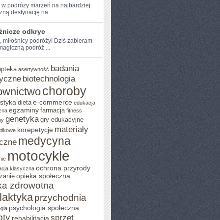
e w ‍podróży marzeń na najbardziej
ną destynację na⁣ ...
żnicze odkryc
e, miłośnicy podróży! Dziś zabieram
agiczną podróż ...
badania
apteka
asertywność
yczne
biotechnologia
choroby
ownictwo
styka
e-commerce
dieta
edukacja
egzaminy
farmacja
zna
fitness
genetyka
gry edukacyjne
ny
materiały
korepetycje
utikowe
medycyna
czne
motocykle
nie
ochrona przyrody
acja klasyczna
opieka społeczna
zanie
ka zdrowotna
ilaktyka
przychodnia
psychologia społeczna
gia
pty
sprzęt
rehabilitacja