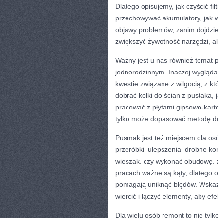
Dlatego opisujemy, jak czyścić fil
przechowywać akumulatory, jak w
objawy problemów, zanim dojdzie 
zwiększyć żywotność narzędzi, al
Ważny jest u nas również temat 
jednorodzinnym. Inaczej wygląd
kwestie związane z wilgocią, z 
dobrać kołki do ścian z pustaka, j
pracować z płytami gipsowo-kart
tylko może dopasować metodę do
Pusmak jest też miejscem dla osó
przeróbki, ulepszenia, drobne k
wieszak, czy wykonać obudowę, zn
pracach ważne są kąty, dlatego 
pomagają uniknąć błędów. Wskazuj
wiercić i łączyć elementy, aby efek
Dla wielu osób remont to nie tyl