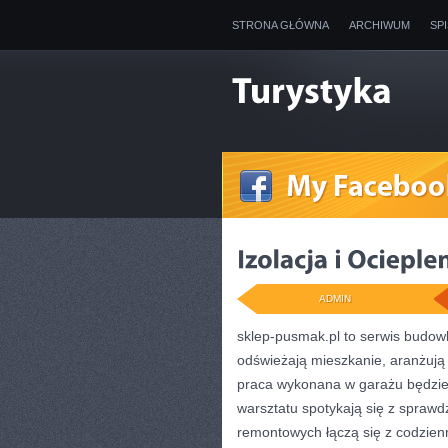
STRONA GŁÓWNA
ARCHIWUM
SP
ADMIN
sklep-pusmak.pl to serwis budowl
odświeżają mieszkanie, aranżują
praca wykonana w garażu będzie 
warsztatu spotykają się z sprawd
remontowych łączą się z codzien