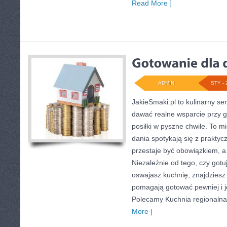
Read More ]
ADMIN
STY - 
JakieSmaki.pl to kulinarny ser
dawać realne wsparcie przy g
posiłki w pyszne chwile. To m
dania spotykają się z praktyc
przestaje być obowiązkiem, a 
Niezależnie od tego, czy gotu
oswajasz kuchnię, znajdziesz t
pomagają gotować pewniej i j
Polecamy Kuchnia regionalna 
More ]