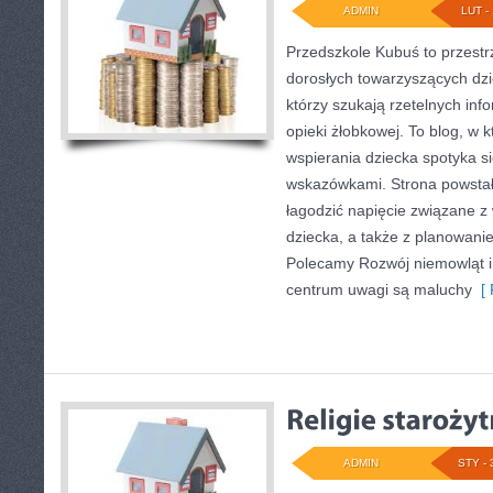
ADMIN
LUT - 
Przedszkole Kubuś to przestr
dorosłych towarzyszących dzi
którzy szukają rzetelnych info
opieki żłobkowej. To blog, w
wspierania dziecka spotyka s
wskazówkami. Strona powstała
łagodzić napięcie związane z
dziecka, a także z planowanie
Polecamy Rozwój niemowląt i
centrum uwagi są maluchy
[ 
ADMIN
STY - 