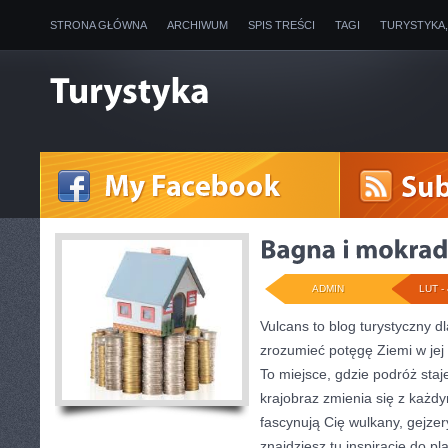
STRONA GŁÓWNA
ARCHIWUM
SPIS TREŚCI
TAGI
TURYSTYKA
ADMIN
LUT - 
Vulcans to blog turystyczny d
zrozumieć potęgę Ziemi w jej n
To miejsce, gdzie podróż staje
krajobraz zmienia się z każdy
fascynują Cię wulkany, gejzer
znajdziesz tu inspiracje do pl