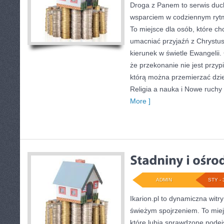
Droga z Panem to serwis duc
wsparciem w codziennym rytm
To miejsce dla osób, które ch
umacniać przyjaźń z Chryst
kierunek w świetle Ewangelii.
że przekonanie nie jest przyp
którą można przemierzać dzie
Religia a nauka i Nowe ruchy 
More ]
ADMIN
STY - 
Ikarion.pl to dynamiczna witry
świeżym spojrzeniem. To miej
które lubią sprawdzone podej