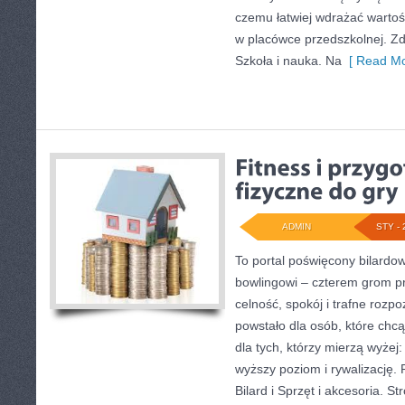
czemu łatwiej wdrażać warto
w placówce przedszkolnej. Zd
Szkoła i nauka. Na
[ Read Mo
ADMIN
STY - 
To portal poświęcony bilardow
bowlingowi – czterem grom pre
celność, spokój i trafne rozpo
powstało dla osób, które chcą
dla tych, którzy mierzą wyże
wyższy poziom i rywalizację.
Bilard i Sprzęt i akcesoria. S