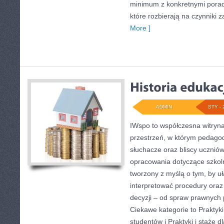
minimum z konkretnymi porada
które rozbierają na czynniki 
More ]
ADMIN
STY - 
IWspo to współczesna witryn
przestrzeń, w którym pedagod
słuchacze oraz bliscy ucznió
opracowania dotyczące szkolne
tworzony z myślą o tym, by u
interpretować procedury or
decyzji – od spraw prawnych 
Ciekawe kategorie to Praktyki 
studentów i Praktyki i staże d