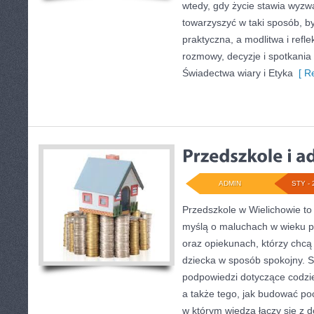
wtedy, gdy życie stawia wyzwa
towarzyszyć w taki sposób, b
praktyczna, a modlitwa i refle
rozmowy, decyzje i spotkania
Świadectwa wiary i Etyka
[ Re
ADMIN
STY - 
Przedszkole w Wielichowie to p
myślą o maluchach w wieku 
oraz opiekunach, którzy chcą
dziecka w sposób spokojny. 
podpowiedzi dotyczące codzie
a także tego, jak budować poc
w którym wiedza łączy się z 