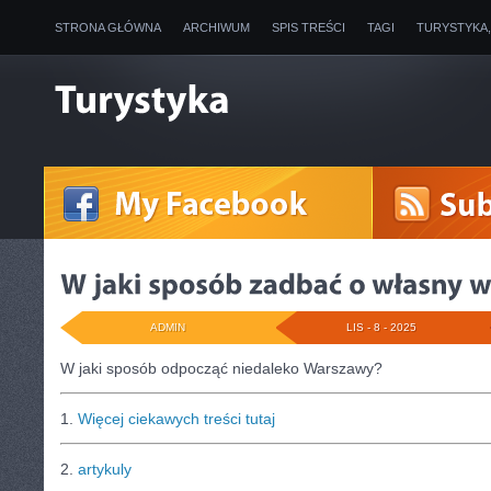
STRONA GŁÓWNA
ARCHIWUM
SPIS TREŚCI
TAGI
TURYSTYKA
ADMIN
LIS - 8 - 2025
W jaki sposób odpocząć niedaleko Warszawy?
1.
Więcej ciekawych treści tutaj
2.
artykuly