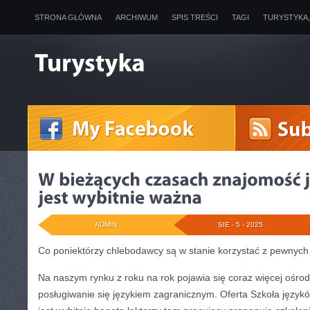
STRONA GŁÓWNA
ARCHIWUM
SPIS TREŚCI
TAGI
TURYSTYKA
ADMIN
SIE - 5 - 2025
Co poniektórzy chlebodawcy są w stanie korzystać z pewnych
Na naszym rynku z roku na rok pojawia się coraz więcej ośr
posługiwanie się językiem zagranicznym. Oferta Szkoła język