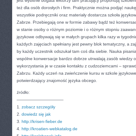
jest wybitnie bogata lektorzy tam pracujący proponują szkoleni
też dla osób dorosłych i firm. Praktycznie można podjąć nau
wszystkie podręczniki oraz materiały dostarcza szkoła języko
Zabrze. Przebiegają one w formie zabawy bądź też konwersacj
w stanie osoby o różnym poziomie i o różnym stopniu zaawa
językowe odbywają się w małych grupach kilka razy w tygodni
każdych zajęciach spełniany jest pewny blok tematyczny, a za
by każdy uczestnik odszukał tam coś dla siebie. Nauka pisani
wspólne konwersacje bardzo dobrze utrwalają zasób wiedzy o
wykorzystania je w czasie kontaktu z cudzoziemcami – spraw
Zabrzu. Każdy uczeń na zwieńczenie kursu w szkole językowej 
potwierdzający znajomość języka obcego.
źródło:
———————————
1.
zobacz szczegóły
2.
dowiedz się jak
3.
http://krisen-fieber.de
4.
http://kroatien-webkatalog.de