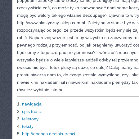
popędami aspekty tak w rzeczy samej przenigdy nie mają ogra
rzeczywiście coś, co może tylko spowodować nam same korzyśc
mogą być walory takiego właśnie decoupage? Ujawnia to witr
http://www.plastyczny-sklep.com.pl. Zalety są w stanie być w
rozpoczynając od tego, że przede wszystkim będziemy się za
robić. Najbardziej ważne jest to by wszystko co zaczynamy rob
pewnego rodzaju przyjemność, bo jak pragniemy utworzyć coś 
będziemy z tego czerpać przyjemności? Twórczość musi być d
wszystko będzie o wiele łatwiejsze aniżeli gdyby tej przyjemno
świecie nie być. Toteż plusy są duże, co dalej? Dalej mamy na
prostu stwarza nam to, do czego zostało wymyślone, czyli oka
niewielkimi nakładami sił i niewielkimi nakładami pieniędzy tak
również wybitnie istotne.
1.
nawigacja
2.
spis tresci
3.
felietony
4.
teksty
5.
http://dodogs.de/spis-tresci