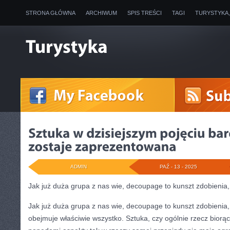
STRONA GŁÓWNA
ARCHIWUM
SPIS TREŚCI
TAGI
TURYSTYKA
ADMIN
PAŹ - 13 - 2025
Jak już duża grupa z nas wie, decoupage to kunszt zdobienia,
Jak już duża grupa z nas wie, decoupage to kunszt zdobienia, 
obejmuje właściwie wszystko. Sztuka, czy ogólnie rzecz biorą