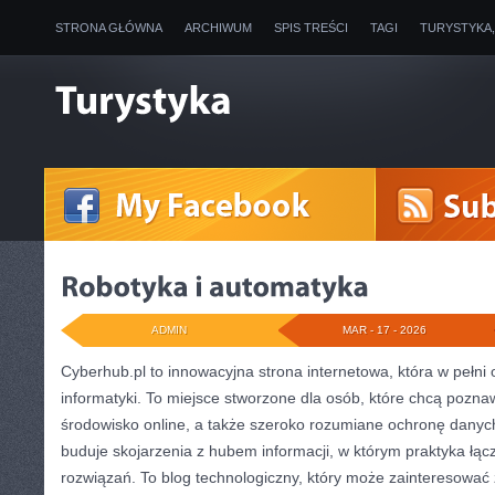
STRONA GŁÓWNA
ARCHIWUM
SPIS TREŚCI
TAGI
TURYSTYKA
ADMIN
MAR - 17 - 2026
Cyberhub.pl to innowacyjna strona internetowa, która w pełni
informatyki. To miejsce stworzone dla osób, które chcą pozn
środowisko online, a także szeroko rozumiane ochronę dany
buduje skojarzenia z hubem informacji, w którym praktyka łąc
rozwiązań. To blog technologiczny, który może zainteresować