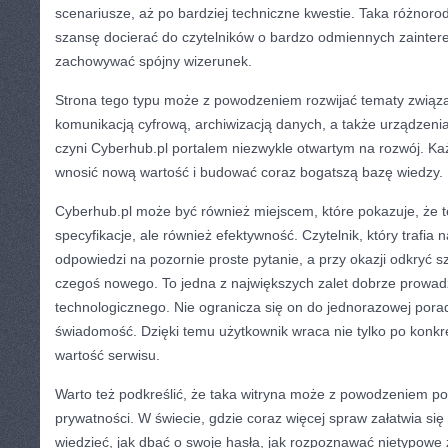
scenariusze, aż po bardziej techniczne kwestie. Taka różnoro
szansę docierać do czytelników o bardzo odmiennych zainter
zachowywać spójny wizerunek.
Strona tego typu może z powodzeniem rozwijać tematy związa
komunikacją cyfrową, archiwizacją danych, a także urządzeni
czyni Cyberhub.pl portalem niezwykle otwartym na rozwój. Ka
wnosić nową wartość i budować coraz bogatszą bazę wiedzy.
Cyberhub.pl może być również miejscem, które pokazuje, że te
specyfikacje, ale również efektywność. Czytelnik, który trafia
odpowiedzi na pozornie proste pytanie, a przy okazji odkryć s
czegoś nowego. To jedna z największych zalet dobrze prowad
technologicznego. Nie ogranicza się on do jednorazowej porad
świadomość. Dzięki temu użytkownik wraca nie tylko po konkret
wartość serwisu.
Warto też podkreślić, że taka witryna może z powodzeniem p
prywatności. W świecie, gdzie coraz więcej spraw załatwia się
wiedzieć, jak dbać o swoje hasła, jak rozpoznawać nietypowe 