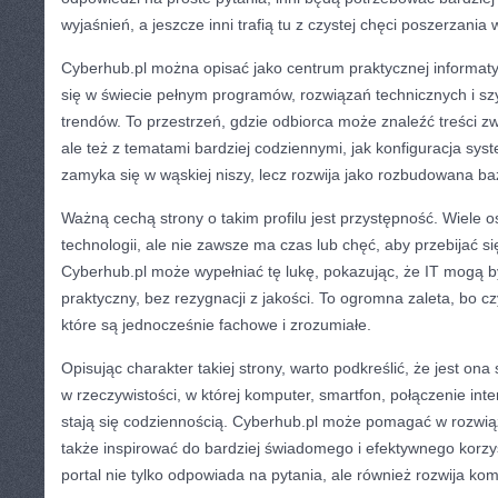
wyjaśnień, a jeszcze inni trafią tu z czystej chęci poszerzania 
Cyberhub.pl można opisać jako centrum praktycznej informat
się w świecie pełnym programów, rozwiązań technicznych i sz
trendów. To przestrzeń, gdzie odbiorca może znaleźć treści 
ale też z tematami bardziej codziennymi, jak konfiguracja sys
zamyka się w wąskiej niszy, lecz rozwija jako rozbudowana ba
Ważną cechą strony o takim profilu jest przystępność. Wiele 
technologii, ale nie zawsze ma czas lub chęć, aby przebijać si
Cyberhub.pl może wypełniać tę lukę, pokazując, że IT mogą 
praktyczny, bez rezygnacji z jakości. To ogromna zaleta, bo czy
które są jednocześnie fachowe i zrozumiałe.
Opisując charakter takiej strony, warto podkreślić, że jest ona
w rzeczywistości, w której komputer, smartfon, połączenie int
stają się codziennością. Cyberhub.pl może pomagać w rozwi
także inspirować do bardziej świadomego i efektywnego korzyst
portal nie tylko odpowiada na pytania, ale również rozwija ko