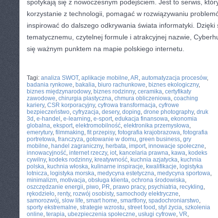
spotykają się z nowoczesnym podejściem. Jest to serwis, któ
korzystanie z technologii, pomagać w rozwiązywaniu problemó
inspirować do dalszego odkrywania świata informatyki. Dzięk
tematycznemu, czytelnej formule i atrakcyjnej nazwie, Cyberh
się ważnym punktem na mapie polskiego internetu.
CATEGORIES:
TURYSTYKA, PODRÓŻE
Tagi:
analiza SWOT
,
aplikacje mobilne
,
AR
,
automatyzacja procesów
,
badania rynkowe
,
bakalia
,
biuro rachunkowe
,
biznes ekologiczny
,
biznes międzynarodowy
,
biznes rodzinny
,
ceramika
,
certyfikaty
zawodowe
,
chirurgia plastyczna
,
chmura obliczeniowa
,
coaching
kariery
,
CSR korporacyjny
,
cyfrowa transformacja
,
cyfrowe
bezpieczeństwo
,
cyfryzacja
,
desery
,
doping
,
drone photography
,
druk
3d
,
e-handel
,
e-learning
,
e-sport
,
edukacja finansowa
,
ekonomia
globalna
,
eksport
,
elektromobilność
,
elektronika przemysłowa
,
emerytury
,
filmmaking
,
fit przepisy
,
fotografia krajobrazowa
,
fotografia
portretowa
,
franczyza
,
gotowanie w domu
,
green business
,
gry
mobilne
,
handel zagraniczny
,
herbata
,
import
,
innowacje społeczne
,
innowacyjność
,
internet rzeczy
,
iot
,
kancelaria prawna
,
kawa
,
kodeks
cywilny
,
kodeks rodzinny
,
kreatywność
,
kuchnia azjatycka
,
kuchnia
polska
,
kuchnia włoska
,
kulinarne inspiracje
,
kwalifikacje
,
logistyka
lotnicza
,
logistyka morska
,
medycyna estetyczna
,
medycyna sportowa
,
minimalizm
,
motivacja
,
obsługa klienta
,
ochrona środowiska
,
oszczędzanie energii
,
piwo
,
PR
,
prawo pracy
,
psychiatria
,
recykling
,
rękodzieło
,
renty
,
rozwój osobisty
,
samochody elektryczne
,
samorozwój
,
slow life
,
smart home
,
smartfony
,
spadochroniarstwo
,
sporty ekstremalne
,
strategie wzrostu
,
street food
,
styl życia
,
szkolenia
online
,
terapia
,
ubezpieczenia społeczne
,
usługi cyfrowe
,
VR
,