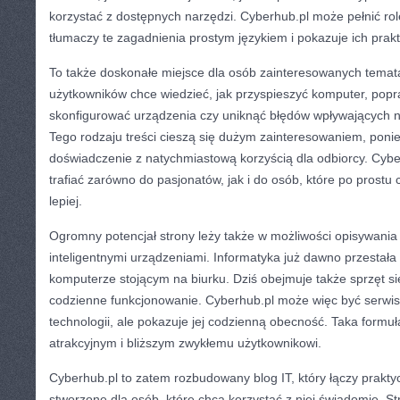
korzystać z dostępnych narzędzi. Cyberhub.pl może pełnić rol
tłumaczy te zagadnienia prostym językiem i pokazuje ich prak
To także doskonałe miejsce dla osób zainteresowanych temata
użytkowników chce wiedzieć, jak przyspieszyć komputer, popra
skonfigurować urządzenia czy uniknąć błędów wpływających 
Tego rodzaju treści cieszą się dużym zainteresowaniem, poni
doświadczenie z natychmiastową korzyścią dla odbiorcy. Cyb
trafiać zarówno do pasjonatów, jak i do osób, które po prostu c
lepiej.
Ogromny potencjał strony leży także w możliwości opisywani
inteligentnymi urządzeniami. Informatyka już dawno przestała
komputerze stojącym na biurku. Dziś obejmuje także sprzęt si
codzienne funkcjonowanie. Cyberhub.pl może więc być serwise
technologii, ale pokazuje jej codzienną obecność. Taka formuła
atrakcyjnym i bliższym zwykłemu użytkownikowi.
Cyberhub.pl to zatem rozbudowany blog IT, który łączy prakty
stworzone dla osób, które chcą korzystać z niej świadomie. S