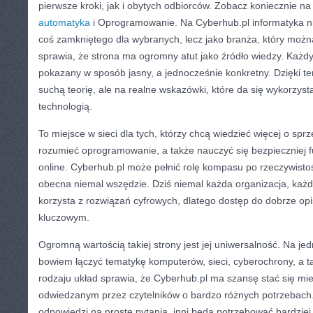
pierwsze kroki, jak i obytych odbiorców. Zobacz koniecznie na
automatyka
i Oprogramowanie. Na Cyberhub.pl informatyka ni
coś zamkniętego dla wybranych, lecz jako branża, który możn
sprawia, że strona ma ogromny atut jako źródło wiedzy. Każd
pokazany w sposób jasny, a jednocześnie konkretny. Dzięki te
suchą teorię, ale na realne wskazówki, które da się wykorzys
technologią.
To miejsce w sieci dla tych, którzy chcą wiedzieć więcej o sp
rozumieć oprogramowanie, a także nauczyć się bezpieczniej 
online. Cyberhub.pl może pełnić rolę kompasu po rzeczywistości
obecna niemal wszędzie. Dziś niemal każda organizacja, każ
korzysta z rozwiązań cyfrowych, dlatego dostęp do dobrze opi
kluczowym.
Ogromną wartością takiej strony jest jej uniwersalność. Na je
bowiem łączyć tematykę komputerów, sieci, cyberochrony, a 
rodzaju układ sprawia, że Cyberhub.pl ma szansę stać się mi
odwiedzanym przez czytelników o bardzo różnych potrzebach
odpowiedzi na proste pytania, inni będą potrzebować bardzi