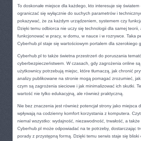
To doskonałe miejsce dla każdego, kto interesuje się światem
ograniczać się wyłącznie do suchych parametrów i techniczn
pokazywać, że za każdym urządzeniem, systemem czy funkcją 
Dzięki temu odbiorca nie uczy się technologii dla samej teorii, 
funkcjonować w pracy, w domu, w nauce i w rozrywce. Taka p
Cyberhub.pl staje się wartościowym portalem dla szerokiego 
Cyberhub.pl to także świetna przestrzeń do poruszania tema
cyberbezpieczeństwem. W czasach, gdy zagrożenia online są
użytkownicy potrzebują miejsc, które tłumaczą, jak chronić pryw
analizy publikowane na stronie mogą pomagać zrozumieć, jak
czym są zagrożenia sieciowe i jak minimalizować ich skutki. 
wartość nie tylko edukacyjną, ale również praktyczną.
Nie bez znaczenia jest również potencjał strony jako miejsca 
wpływają na codzienny komfort korzystania z komputera. Czyte
niemal wszystko: wydajność, niezawodność, trwałość, a także
Cyberhub.pl może odpowiadać na te potrzeby, dostarczając tre
porady z przystępną formą. Dzięki temu serwis staje się bliski 