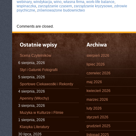
webinary
,
windykacja
,
wino
,
własna firma
,
work-life balance
,
wspinaczka
,
zarządzanie czasem
,
zarządzanie kryzysowe
,
zdrowie
psychiczne
,
zrównoważone budownictwo
Comments are closed.
Scena Czytelników
sierpień 2026
6 sierpnia, 2026
lipiec 2026
Styl i Gatunki Fotografii
czerwiec 2026
5 sierpnia, 2026
maj 2026
Sportowe Ciekawostki i Rekordy
kwiecień 2026
4 sierpnia, 2026
Apeniny (Włochy)
marzec 2026
3 sierpnia, 2026
luty 2026
Muzyka w Kulturze i Filmie
styczeń 2026
1 sierpnia, 2026
grudzień 2025
Klasyka Literatury
30 lipca, 2026
listopad 2025