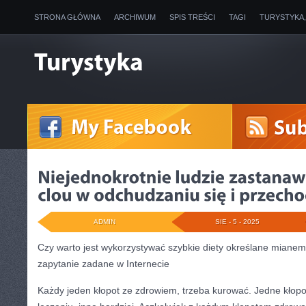
STRONA GŁÓWNA
ARCHIWUM
SPIS TREŚCI
TAGI
TURYSTYKA
ADMIN
SIE - 5 - 2025
Czy warto jest wykorzystywać szybkie diety określane mianem
zapytanie zadane w Internecie
Każdy jeden kłopot ze zdrowiem, trzeba kurować. Jedne kłopot