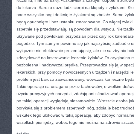
leczeniu, inne bardziej. Aczkolwiek z każdym kłopotem zdrow
do lekarza. Bardzo dużo ludzi cierpi na kłopoty z żylakami. K
nade wszystko nogi dotknięte żylakami są zbolałe. Same żyl
będą opuchnięte i bez ustanku zmordowane. Co więcej żylak
szpetnie się przedstawiają, są powodem dla wstydu. Nierzadko
ukrywane pod powłokami przyodziań przez cały rok kalendarz
pogodzie. Tym samym powinno się jak najszybciej zadbać o usu
wyłącznie nie efektownie prezentują się, ale nie są zbytnio 
zdecydować na laserowanie leczenie żylaków. To oryginalna me
bezbolesna i nadzwyczaj prędka. Przeprowadza się ją w specj
lekarskich, przy pomocy nowoczesnych urządzeń i narzędzi lec
problem jest bardzo zaawansowany, wówczas konieczne będą 
Takie operacje są osiągane przez fachowców, o wielkim doświa
użyciu precyzyjnych narzędzi, zdołają oni sfinalizować operacj
po takiej operacji wyglądają niesamowicie. Wreszcie osoba ja
borykała się z problemem szpetnych nóg, zdoła je bez trudnoś
wskutek tego ulokować w taką operację, aby zdobyć normalne 
wszelkich pieniędzy, wobec tego nie można na zdrowiu szczęd