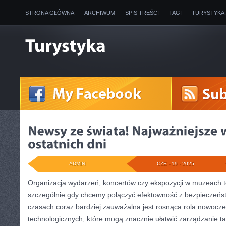
STRONA GŁÓWNA
ARCHIWUM
SPIS TREŚCI
TAGI
TURYSTYKA
ADMIN
CZE - 19 - 2025
Organizacja wydarzeń, koncertów czy ekspozycji w muzeach t
szczególnie gdy chcemy połączyć efektowność z bezpieczeńs
czasach coraz bardziej zauważalna jest rosnąca rola nowocze
technologicznych, które mogą znacznie ułatwić zarządzanie tak