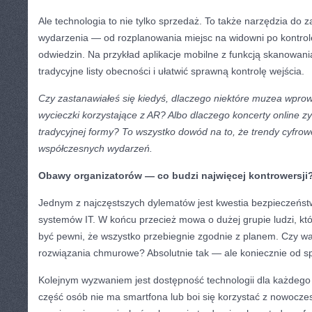
Ale technologia to nie tylko sprzedaż. To także narzędzia do z
wydarzenia — od rozplanowania miejsc na widowni po kontrolę
odwiedzin. Na przykład aplikacje mobilne z funkcją skanowa
tradycyjne listy obecności i ułatwić sprawną kontrolę wejścia.
Czy zastanawiałeś się kiedyś, dlaczego niektóre muzea wprow
wycieczki korzystające z AR? Albo dlaczego koncerty online 
tradycyjnej formy? To wszystko dowód na to, że trendy cyfro
współczesnych wydarzeń.
Obawy organizatorów — co budzi najwięcej kontrowersji
Jednym z najczęstszych dylematów jest kwestia bezpieczeńst
systemów IT. W końcu przecież mowa o dużej grupie ludzi, któ
być pewni, że wszystko przebiegnie zgodnie z planem. Czy w
rozwiązania chmurowe? Absolutnie tak — ale koniecznie od 
Kolejnym wyzwaniem jest dostępność technologii dla każdego 
część osób nie ma smartfona lub boi się korzystać z nowoczes