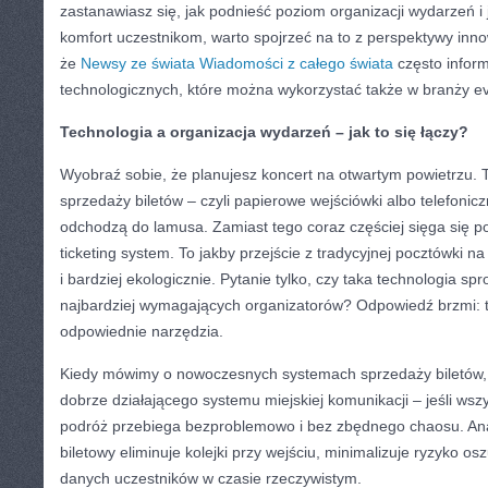
zastanawiasz się, jak podnieść poziom organizacji wydarzeń 
komfort uczestnikom, warto spojrzeć na to z perspektywy innow
że
Newsy ze świata Wiadomości z całego świata
często infor
technologicznych, które można wykorzystać także w branży e
Technologia a organizacja wydarzeń – jak to się łączy?
Wyobraź sobie, że planujesz koncert na otwartym powietrzu.
sprzedaży biletów – czyli papierowe wejściówki albo telefonic
odchodzą do lamusa. Zamiast tego coraz częściej sięga się po
ticketing system. To jakby przejście z tradycyjnej pocztówki na
i bardziej ekologicznie. Pytanie tylko, czy taka technologia s
najbardziej wymagających organizatorów? Odpowiedź brzmi: t
odpowiednie narzędzia.
Kiedy mówimy o nowoczesnych systemach sprzedaży biletów,
dobrze działającego systemu miejskiej komunikacji – jeśli wszy
podróż przebiega bezproblemowo i bez zbędnego chaosu. Ana
biletowy eliminuje kolejki przy wejściu, minimalizuje ryzyko o
danych uczestników w czasie rzeczywistym.