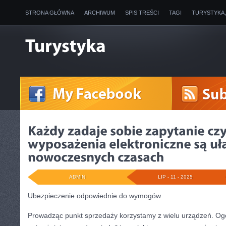
STRONA GŁÓWNA
ARCHIWUM
SPIS TREŚCI
TAGI
TURYSTYKA
ADMIN
LIP - 11 - 2025
Ubezpieczenie odpowiednie do wymogów
Prowadząc punkt sprzedaży korzystamy z wielu urządzeń. Ogóln