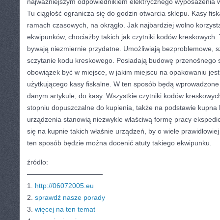
najważniejszym odpowiednikiem elektrycznego wyposażenia 
Tu ciągłość ogranicza się do godzin otwarcia sklepu. Kasy fis
ramach czasowych, na okrągło. Jak najbardziej wolno korzyst
ekwipunków, chociażby takich jak czytniki kodów kreskowych. 
bywają niezmiernie przydatne. Umożliwiają bezproblemowe, sz
sczytanie kodu kreskowego. Posiadają budowę przenośnego s
obowiązek być w miejsce, w jakim miejscu na opakowaniu jes
użytkującego kasy fiskalne. W ten sposób będą wprowadzone 
danym artykule, do kasy. Wszystkie czytniki kodów kreskowyc
stopniu dopuszczalne do kupienia, także na podstawie kupna ka
urządzenia stanowią niezwykle właściwą formę pracy ekspedi
się na kupnie takich właśnie urządzeń, by o wiele prawidłowi
ten sposób będzie można docenić atuty takiego ekwipunku.
źródło:
———————————
1.
http://06072005.eu
2.
sprawdź nasze porady
3.
więcej na ten temat