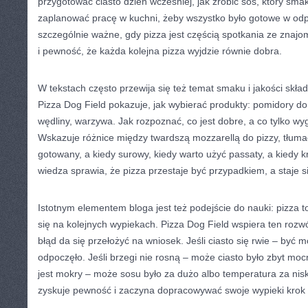
przygotować ciasto dzień wcześniej, jak zrobić sos, który smaku
zaplanować pracę w kuchni, żeby wszystko było gotowe w o
szczególnie ważne, gdy pizza jest częścią spotkania ze znajo
i pewność, że każda kolejna pizza wyjdzie równie dobra.
W tekstach często przewija się też temat smaku i jakości skła
Pizza Dog Field pokazuje, jak wybierać produkty: pomidory do 
wędliny, warzywa. Jak rozpoznać, co jest dobre, a co tylko wy
Wskazuje różnice między twardszą mozzarellą do pizzy, tłumac
gotowany, a kiedy surowy, kiedy warto użyć passaty, a kiedy 
wiedza sprawia, że pizza przestaje być przypadkiem, a staj
Istotnym elementem bloga jest też podejście do nauki: pizza 
się na kolejnych wypiekach. Pizza Dog Field wspiera ten rozw
błąd da się przełożyć na wniosek. Jeśli ciasto się rwie – być 
odpoczęło. Jeśli brzegi nie rosną – może ciasto było zbyt mo
jest mokry – może sosu było za dużo albo temperatura za nisk
zyskuje pewność i zaczyna dopracowywać swoje wypieki krok 