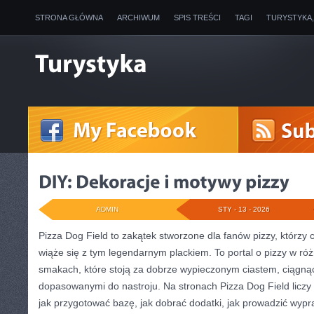
STRONA GŁÓWNA
ARCHIWUM
SPIS TREŚCI
TAGI
TURYSTYKA
ADMIN
STY - 13 - 2026
Pizza Dog Field to zakątek stworzone dla fanów pizzy, którzy 
wiąże się z tym legendarnym plackiem. To portal o pizzy w róż
smakach, które stoją za dobrze wypieczonym ciastem, ciągną
dopasowanymi do nastroju. Na stronach Pizza Dog Field liczy s
jak przygotować bazę, jak dobrać dodatki, jak prowadzić wypra