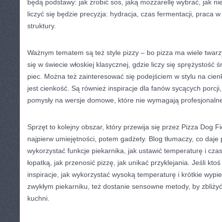
będą podstawy: jak zrobić sos, jaką mozzarellę wybrać, jak ni
liczyć się będzie precyzja: hydracja, czas fermentacji, praca 
struktury.
Ważnym tematem są też style pizzy – bo pizza ma wiele twar
się w świecie włoskiej klasycznej, gdzie liczy się sprężystość
piec. Można też zainteresować się podejściem w stylu na cien
jest cienkość. Są również inspiracje dla fanów sycących porcji
pomysły na wersje domowe, które nie wymagają profesjonalne
Sprzęt to kolejny obszar, który przewija się przez Pizza Dog F
najpierw umiejętności, potem gadżety. Blog tłumaczy, co daje p
wykorzystać funkcje piekarnika, jak ustawić temperaturę i cz
łopatką, jak przenosić pizzę, jak unikać przyklejania. Jeśli kto
inspiracje, jak wykorzystać wysoką temperaturę i krótkie wypiek
zwykłym piekarniku, też dostanie sensowne metody, by zbliżyć 
kuchni.