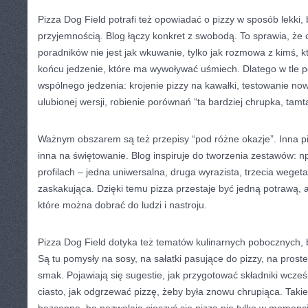
Pizza Dog Field potrafi też opowiadać o pizzy w sposób lekki, 
przyjemnością. Blog łączy konkret z swobodą. To sprawia, że 
poradników nie jest jak wkuwanie, tylko jak rozmowa z kimś, k
końcu jedzenie, które ma wywoływać uśmiech. Dlatego w tle po
wspólnego jedzenia: krojenie pizzy na kawałki, testowanie n
ulubionej wersji, robienie porównań “ta bardziej chrupka, tamt
Ważnym obszarem są też przepisy “pod różne okazje”. Inna 
inna na świętowanie. Blog inspiruje do tworzenia zestawów: np
profilach – jedna uniwersalna, druga wyrazista, trzecia weget
zaskakująca. Dzięki temu pizza przestaje być jedną potrawą, a
które można dobrać do ludzi i nastroju.
Pizza Dog Field dotyka też tematów kulinarnych pobocznych, b
Są tu pomysły na sosy, na sałatki pasujące do pizzy, na pros
smak. Pojawiają się sugestie, jak przygotować składniki wcze
ciasto, jak odgrzewać pizzę, żeby była znowu chrupiąca. Takie