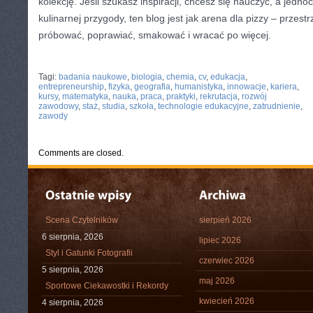
kolekcję. Jeśli szukasz inspiracji, chcesz się nauczyć, a jednoc
kulinarnej przygody, ten blog jest jak arena dla pizzy – przest
próbować, poprawiać, smakować i wracać po więcej.
CATEGORIES:
TURYSTYKA, PODRÓŻE
Tagi:
badania naukowe
,
biologia
,
chemia
,
cv
,
edukacja
,
entrepreneurship
,
fizyka
,
geografia
,
humanistyka
,
innowacje
,
kariera
,
kursy
,
matematyka
,
nauka
,
praca
,
praktyki
,
rekrutacja
,
rozwój
zawodowy
,
staż
,
studia
,
szkoła
,
technologie edukacyjne
,
zatrudnienie
,
zawody
Comments are closed.
Scena Czytelników
sierpień 2026
6 sierpnia, 2026
lipiec 2026
Styl i Gatunki Fotografii
czerwiec 2026
5 sierpnia, 2026
maj 2026
Sportowe Ciekawostki i Rekordy
kwiecień 2026
4 sierpnia, 2026