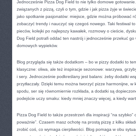
Jednocześnie Pizza Dog Field to nie tylko domowe gotowanie. 
związanych z pizzą, czyli o tym, gdzie i jak pizza żyje w świec
jako spotkanie pasjonatów: miejsce, gdzie można próbować ró
zobaczyć trendy i nauczyć się czegoś nowego. Taki festiwal to
pieców, kolejki po najlepszy kawałek, rozmowy o cieście, dysku
Dog Field potrafi oddać ten nastrój i jednocześnie przekuć g
domowych wypieków.
Blog przygląda się także dodatkom – bo w pizzy dodatki to te
klasyczne: oliwa, ale też inspiracje sezonowe: warzywa, grzy
i sery. Jednocześnie podkreślany jest balans: żeby dodatki wspi
przytłaczały. Dzięki temu można tworzyć pizze harmonijne, w 
spodu, ser się równomiernie rozkłada, a dodatki są dopieczone
podejście uczy smaku: kiedy mniej znaczy więcej, a kiedy war
Pizza Dog Field to także przestrzeń dla inspiracji “na szybko” 
poważnie”. Czasem masz ochotę na prostą pizzę z kilku skła
zrobić coś, co wymaga cierpliwości. Blog pomaga w obu sytua