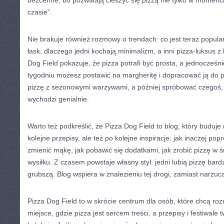
bezcenne, bo pozwalają cieszyć się pizzą nie tylko w momenci
czasie”.
Nie brakuje również rozmowy o trendach: co jest teraz popular
łask, dlaczego jedni kochają minimalizm, a inni pizza-luksus z
Dog Field pokazuje, że pizza potrafi być prosta, a jednocześ
tygodniu możesz postawić na margheritę i dopracować ją do p
pizzę z sezonowymi warzywami, a później spróbować czegoś, 
wychodzi genialnie.
Warto też podkreślić, że Pizza Dog Field to blog, który buduj
kolejne przepisy, ale też po kolejne inspiracje: jak inaczej po
zmienić mąkę, jak pobawić się dodatkami, jak zrobić pizzę w 
wysiłku. Z czasem powstaje własny styl: jedni lubią pizzę bardz
grubszą. Blog wspiera w znalezieniu tej drogi, zamiast narzuc
Pizza Dog Field to w skrócie centrum dla osób, które chcą roz
miejsce, gdzie pizza jest sercem treści, a przepisy i festiwal