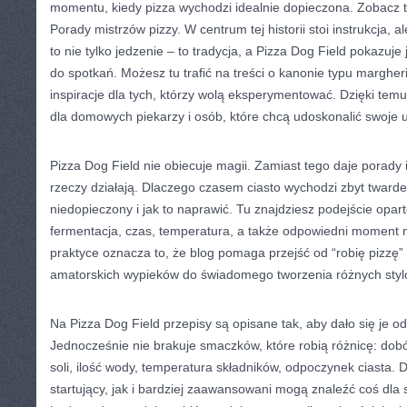
momentu, kiedy pizza wychodzi idealnie dopieczona. Zobacz 
Porady mistrzów pizzy. W centrum tej historii stoi instrukcja, a
to nie tylko jedzenie – to tradycja, a Pizza Dog Field pokazuj
do spotkań. Możesz tu trafić na treści o kanonie typu margheri
inspiracje dla tych, którzy wolą eksperymentować. Dzięki tem
dla domowych piekarzy i osób, które chcą udoskonalić swoje u
Pizza Dog Field nie obiecuje magii. Zamiast tego daje porady
rzeczy działają. Dlaczego czasem ciasto wychodzi zbyt twar
niedopieczony i jak to naprawić. Tu znajdziesz podejście opart
fermentacja, czas, temperatura, a także odpowiedni moment 
praktyce oznacza to, że blog pomaga przejść od “robię pizzę”
amatorskich wypieków do świadomego tworzenia różnych styl
Na Pizza Dog Field przepisy są opisane tak, aby dało się je 
Jednocześnie nie brakuje smaczków, które robią różnicę: dobór
soli, ilość wody, temperatura składników, odpoczynek ciasta.
startujący, jak i bardziej zaawansowani mogą znaleźć coś dla 