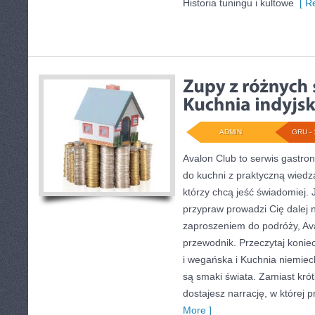
Historia tuningu i kultowe
[ Re
ADMIN
GRU - 
Avalon Club to serwis gastron
do kuchni z praktyczną wiedz
którzy chcą jeść świadomiej. 
przypraw prowadzi Cię dalej n
zaproszeniem do podróży, Av
przewodnik. Przeczytaj konie
i wegańska i Kuchnia niemie
są smaki świata. Zamiast kró
dostajesz narrację, w której 
More ]