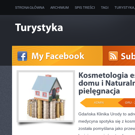
STRONA GŁÓWNA
ARCHIWUM
SPIS TREŚCI
TAGI
TURYSTYKA
ADMIN
GRU - 
Gdańska Klinika Urody to adr
medycyna spotyka się z kosmet
została pomyślana jako przew