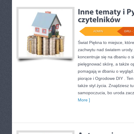
ADMIN
GRU - 
Świat Piękna to miejsce, któr
zachwytu nad światem urody. T
koncentruje się na dbaniu o sie
pielęgnować skórę, a także op
pomagają w dbaniu o wygląd
piorące i Ogrodowe DIY . Ten b
także styl życia. Znajdziesz 
samopoczucia, bo uroda zacz
More ]