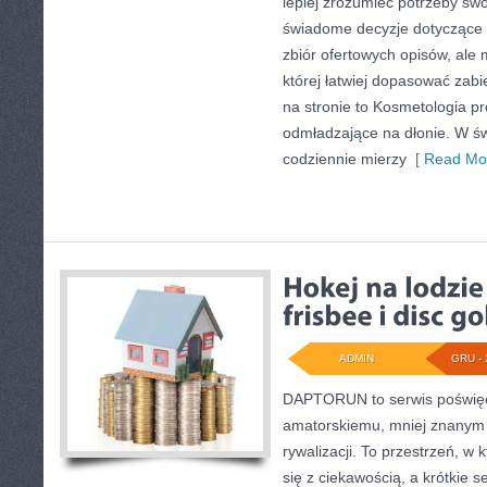
lepiej zrozumieć potrzeby sw
świadome decyzje dotyczące z
zbiór ofertowych opisów, ale 
której łatwiej dopasować zabi
na stronie to Kosmetologia pr
odmładzające na dłonie. W św
codziennie mierzy
[ Read Mor
ADMIN
GRU - 
DAPTORUN to serwis poświęc
amatorskiemu, mniej znanym 
rywalizacji. To przestrzeń, w 
się z ciekawością, a krótkie s