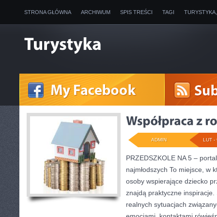
STRONA GŁÓWNA
ARCHIWUM
SPIS TREŚCI
TAGI
TURYSTYKA
ADMIN
LUT - 
PRZEDSZKOLE NA 5 – portal
najmłodszych To miejsce, w 
osoby wspierające dziecko p
znajdą praktyczne inspiracje.
realnych sytuacjach związan
emocjami, kontaktami rówieś