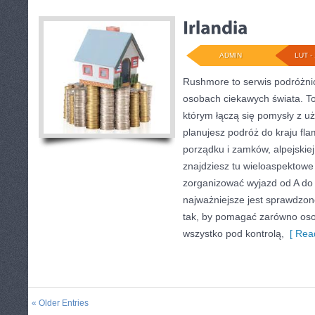
ADMIN
LUT - 
Rushmore to serwis podróżnic
osobach ciekawych świata. To
którym łączą się pomysły z u
planujesz podróż do kraju fla
porządku i zamków, alpejskiej
znajdziesz tu wieloaspektowe 
zorganizować wyjazd od A d
najważniejsze jest sprawdzon
tak, by pomagać zarówno oso
wszystko pod kontrolą,
[ Read
« Older Entries