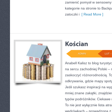
zamienić pomysł w sensown
kategorie na stronie to Backp
zatoczki i
[ Read More ]
ADMIN
LUT - 
Anabell Kalisz to blog turyst
na sercu zachodniej Polski – m
zaskoczyć różnorodnością. To
odkrywania, gdzie mapy spoty
Jeśli szukasz inspiracji na w
mniej znane zakątki, znajdzie
typów podróżników. Ciekawe m
To nie jest wyłącznie lista atra
wędrówkach – prowadzona z 