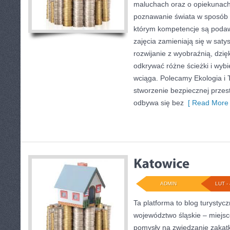
maluchach oraz o opiekunach
poznawanie świata w sposób n
którym kompetencje są podaw
zajęcia zamieniają się w satys
rozwijanie z wyobraźnią, dzi
odkrywać różne ścieżki i wybie
wciąga. Polecamy Ekologia i 
stworzenie bezpiecznej przest
odbywa się bez
[ Read More 
ADMIN
LUT - 
Ta platforma to blog turysty
województwo śląskie – miejsc
pomysły na zwiedzanie zakątk