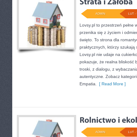
ADMIN
LUT - 
Lovsy.pl to przestrzeń pełne 
przenika się z życiem i odmie
święto. To strona dla romanty
praktycznych, którzy szukaj
Lovsy.pl nie udaje na cukierk
pokazuje, że realna bliskość 
troski, z dialogu, z wybaczani
autentyczne. Zobacz kategori
Empatia.
[ Read More ]
ADMIN
LUT - 