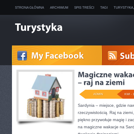
STRONA GŁÓWNA
ARCHIWUM
SPIS TREŚCI
TAGI
TURYSTYKA
ADMIN
KWI - 
Sardynia – miejsce, gdzie naw
rzeczywistością. Raj na ziemi
piękno przywołuje magię i z
na magiczne wakacje na Sard