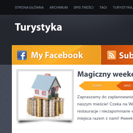
STRONA GŁÓWNA
ARCHIWUM
SPIS TREŚCI
TAGI
TURYSTYKA
ADMIN
MAR - 
Zapraszamy do zaplanowani
naszym mieście! Czeka na Was
restauracje i niezapomniane w
miejsca razem z nami! #week