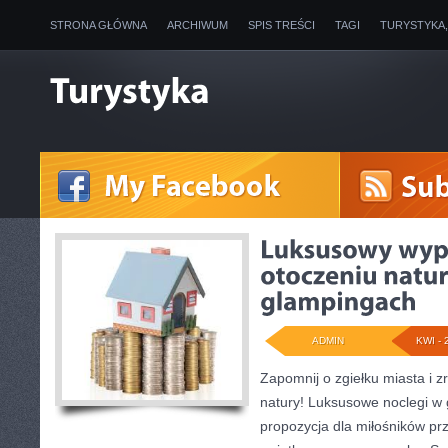
STRONA GŁÓWNA
ARCHIWUM
SPIS TREŚCI
TAGI
TURYSTYKA
ADMIN
KWI - 
Zapomnij o zgiełku miasta i z
natury! Luksusowe noclegi w 
propozycja dla miłośników prz