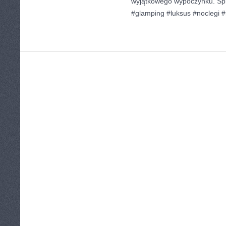
wyjątkowego wypoczynku. Sp
#glamping #luksus #noclegi #