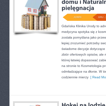
ADMIN
GRU - 
Gdańska Klinika Urody to adr
medycyna spotyka się z kosmet
została pomyślana jako przew
lepiej zrozumieć potrzeby sw
świadome decyzje dotyczące z
zbiór ofertowych opisów, ale 
której łatwiej dopasować zabi
na stronie to Kosmetologia pr
odmładzające na dłonie. W św
codziennie mierzy
[ Read Mor