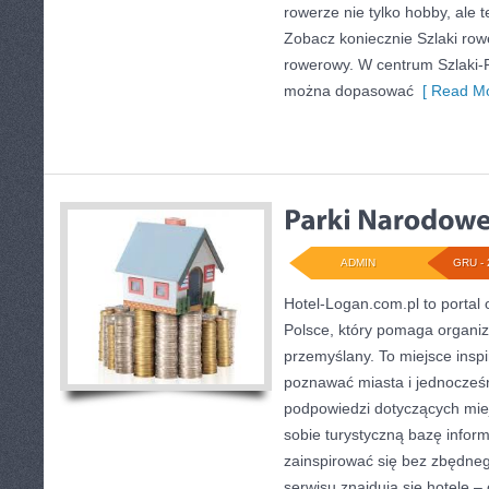
rowerze nie tylko hobby, ale 
Zobacz koniecznie Szlaki row
rowerowy. W centrum Szlaki-R
można dopasować
[ Read Mo
ADMIN
GRU - 
Hotel-Logan.com.pl to portal
Polsce, który pomaga organi
przemyślany. To miejsce inspi
poznawać miasta i jednocześn
podpowiedzi dotyczących miej
sobie turystyczną bazę informa
zainspirować się bez zbędne
serwisu znajdują się hotele 