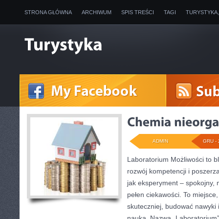
STRONA GŁÓWNA
ARCHIWUM
SPIS TREŚCI
TAGI
TURYSTYKA
ADMIN
GRU - 
Laboratorium Możliwości to b
rozwój kompetencji i poszerz
jak eksperyment – spokojny, 
pełen ciekawości. To miejsce
skuteczniej, budować nawyki i
nauką. Nazwa „Laboratorium” 