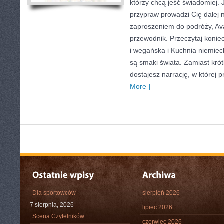
którzy chcą jeść świadomiej. 
przypraw prowadzi Cię dalej n
zaproszeniem do podróży, Av
przewodnik. Przeczytaj konie
i wegańska i Kuchnia niemie
są smaki świata. Zamiast kró
dostajesz narrację, w której 
More ]
Dla sportowców
sierpień 2026
7 sierpnia, 2026
lipiec 2026
Scena Czytelników
czerwiec 2026